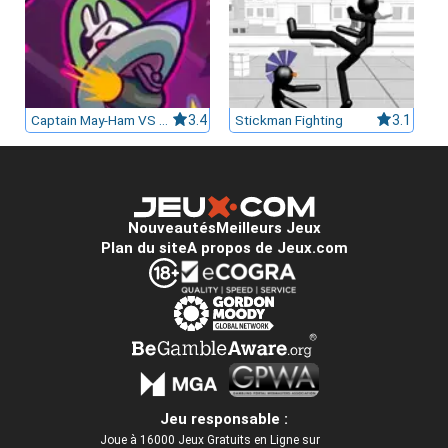
Captain May-Ham VS The Bunny Invaders 12410
3.4
Stickman Fighting
3.1
Nouveautés
Meilleurs Jeux
Plan du site
A propos de Jeux.com
Jeu responsable :
Joue à 16000 Jeux Gratuits en Ligne sur