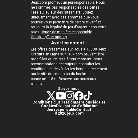
Jeux.com promeut un jeu responsable. Nous
ne sommes pas responsables des pertes
liées au jeu sur des sites tiers. Jouez
uniquement avec des sommes que vous
pouvez vous permettre de perdre et vérifiez
toujours la légalité du jeu d’argent dans votre
pays.
Jouez de manière responsable
–
GamblingTherapy.org
Avertissement :
Les offres présentées sur
Joue à 16000 Jeux
Gratuits en Ligne sur Jeux.com
peuvent être
modifiées ou retirées à tout moment. Nous
recommandons de toujours consulter les
conditions et de vérifier les bonus directement
sur le site du casino ou du bookmaker
concerné. 18+ | Réservé aux nouveaux
clients
Suivez nous:
Conditions d'utilisation
Mentions légales
Cookies
Divulgation d’affiliation
Jeu responsable
Contact
©2026 jeux.com