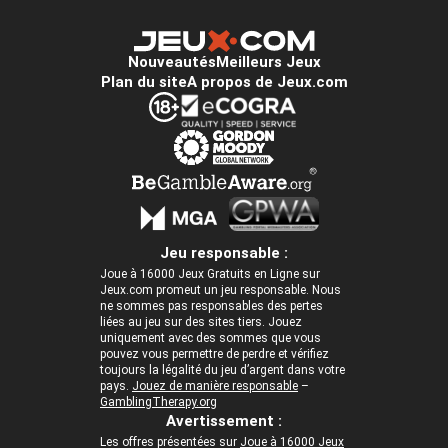
Nouveautés
Meilleurs Jeux
Plan du site
A propos de Jeux.com
Jeu responsable :
Joue à 16000 Jeux Gratuits en Ligne sur
Jeux.com promeut un jeu responsable. Nous
ne sommes pas responsables des pertes
liées au jeu sur des sites tiers. Jouez
uniquement avec des sommes que vous
pouvez vous permettre de perdre et vérifiez
toujours la légalité du jeu d’argent dans votre
pays.
Jouez de manière responsable
–
GamblingTherapy.org
Avertissement :
Les offres présentées sur
Joue à 16000 Jeux