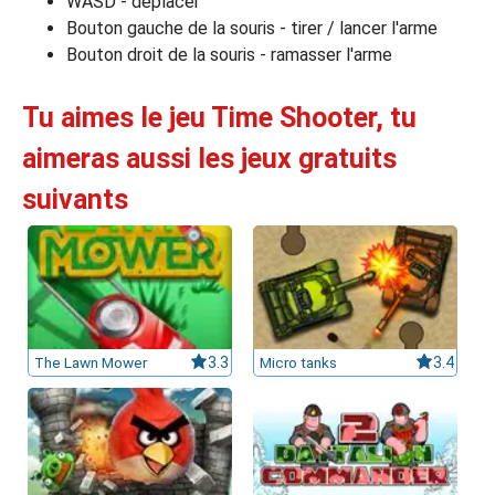
WASD - déplacer
Bouton gauche de la souris - tirer / lancer l'arme
leurs casinos par licences et Certifications
Bouton droit de la souris - ramasser l'arme
Tu aimes le jeu Time Shooter, tu
ssement casinos au Canada
aimeras aussi les jeux gratuits
suivants
The Lawn Mower
3.3
Micro tanks
3.4