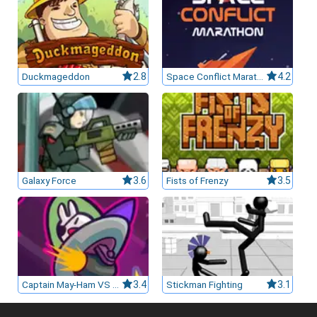
Duckmageddon
2.8
Space Conflict Marathon
4.2
Galaxy Force
3.6
Fists of Frenzy
3.5
Captain May-Ham VS The Bunny Invaders 12410
3.4
Stickman Fighting
3.1