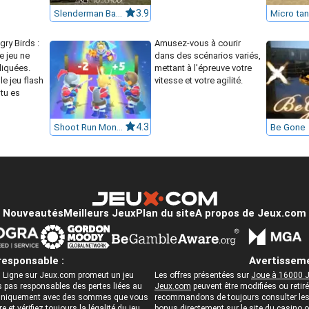
Slenderman Back to School
3.9
Micro ta
gry Birds :
Amusez-vous à courir
e jeu ne
dans des scénarios variés,
iquées.
mettant à l'épreuve votre
le jeu flash
vitesse et votre agilité.
tu es
Shoot Run Monster Hunting
4.3
Be Gone
Nouveautés
Meilleurs Jeux
Plan du site
A propos de Jeux.com
responsable :
Avertisseme
 Ligne sur Jeux.com promeut un jeu
Les offres présentées sur
Joue à 16000 J
pas responsables des pertes liées au
Jeux.com
peuvent être modifiées ou reti
ez uniquement avec des sommes que vous
recommandons de toujours consulter les c
 et vérifiez toujours la légalité du jeu
bonus directement sur le site du casino