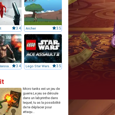
t
3.4
Archer
3.5
300 : La Naissance D'un Empire - Gloire et Vengeance
3.4
Lego Star Wars: Ace Assault 2
3.5
it
Micro tanks est un jeu de
guerre.Le jeu se déroule
dans un labyrinthe dans
lequel, tu as la possibilité
de te déplacer pour
attaqu...