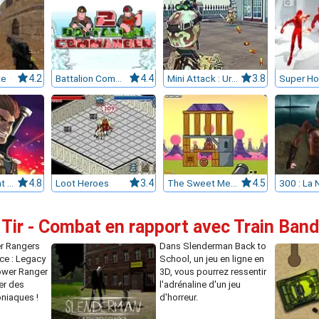
ke
4.2
Battalion Commander
4.4
Mini Attack : Urban Combat
3.8
Super Ho
Western Front 1914
4.8
Loot Heroes
3.4
The Sweet Menace
4.5
 Tir - Combat en rapport avec Train Band
r Rangers
Dans Slenderman Back to
e : Legacy
School, un jeu en ligne en
Power Ranger
3D, vous pourrez ressentir
ter des
l'adrénaline d'un jeu
niaques !
d'horreur.