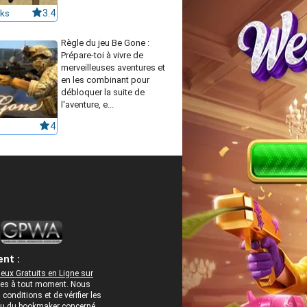
nks
3.4
Règle du jeu Be Gone :
Prépare-toi à vivre de
merveilleuses aventures et
en les combinant pour
débloquer la suite de
l'aventure, e...
4
nt :
eux Gratuits en Ligne sur
rées à tout moment. Nous
onditions et de vérifier les
 ou du bookmaker concerné.