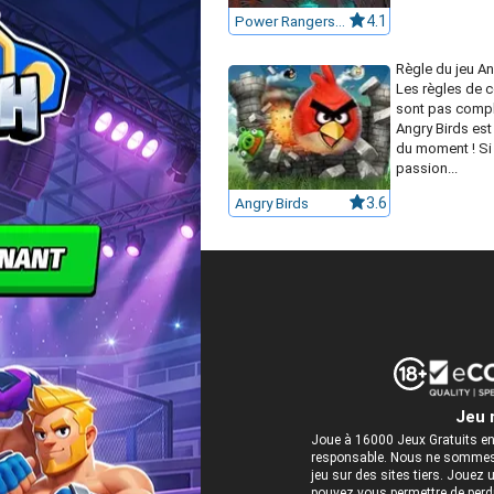
Power Rangers Super Megaforce: Legacy
4.1
Règle du jeu An
Les règles de c
sont pas compl
Angry Birds est 
du moment ! Si 
passion...
Angry Birds
3.6
Jeu 
Joue à 16000 Jeux Gratuits en
responsable. Nous ne sommes 
jeu sur des sites tiers. Jou
pouvez vous permettre de perdre