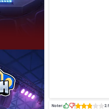
Noter:
2.