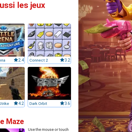
ssi les jeux
ena
2.4
Connect 2
3.2
trike
4.2
Dark Orbit
3.6
se Maze
Use the mouse or touch