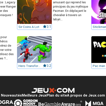
e : Legacy
amusant qui reprend les
Power Ranger
principes du jeu mythique
ter des
Pacman. En déplaçant le
niaques !
chevalier à travers un
labyri...
Sir Coins A Lot
3.1
Stickman
 pour
héros
pérez de
rer votre
ilisez des
s ?...
Hero Transform Race
3.2
Pac man
Nouveautés
Meilleurs Jeux
Plan du site
A propos de Jeux.com