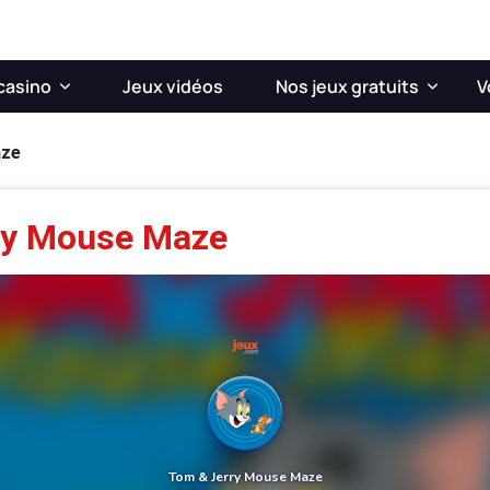
casino
Jeux vidéos
Nos jeux gratuits
V
aze
ry Mouse Maze