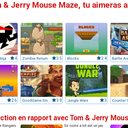
m & Jerry Mouse Maze, tu aimeras au
inja
4
Zombie Return
3.5
Blocks
2.4
Battle Ar
2.6
GoodGame Empire
3.9
Jungle Wars
3
Counter S
'action en rapport avec Tom & Jerry Mou
r Rangers
Sir coins a lot est un jeu