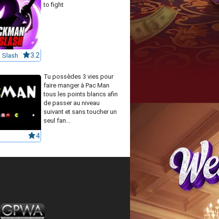
to fight
 Slash
3.2
Tu possèdes 3 vies pour
faire manger à Pac Man
tous les points blancs afin
de passer au niveau
suivant et sans toucher un
seul fan...
4