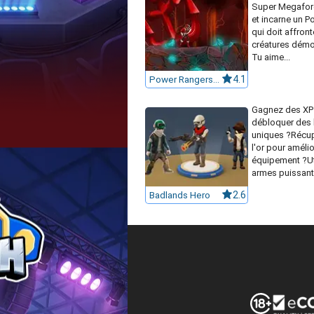
Super Megaforc
et incarne un 
qui doit affron
créatures démo
Tu aime...
Power Rangers Super Megaforce: Legacy
4.1
Gagnez des XP
débloquer des 
uniques ?Récu
l'or pour amélio
équipement ?Ut
armes puissante
Badlands Hero
2.6