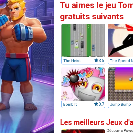
Tu aimes le jeu To
gratuits suivants
The Heist
3.5
The Speed N
Bomb It
3.7
Jump Bump
Les meilleurs Jeux d
Découvre Powe