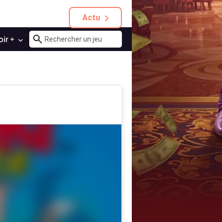
Actu
oir +