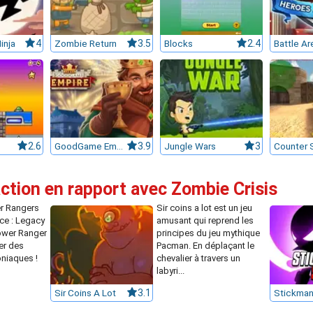
inja
4
Zombie Return
3.5
Blocks
2.4
Battle Ar
2.6
GoodGame Empire
3.9
Jungle Wars
3
Counter S
action en rapport avec Zombie Crisis
r Rangers
Sir coins a lot est un jeu
e : Legacy
amusant qui reprend les
Power Ranger
principes du jeu mythique
ter des
Pacman. En déplaçant le
niaques !
chevalier à travers un
labyri...
Sir Coins A Lot
3.1
Stickman