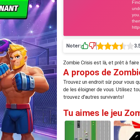
Noter:
3.
Zombie Crisis est là, et prêt à faire
A propos de Zombie
Trouvez un endroit sûr pour vous q
de les éloigner de vous. Utilisez t
trouvez d'autres survivants!
Tu aimes le jeu Zom