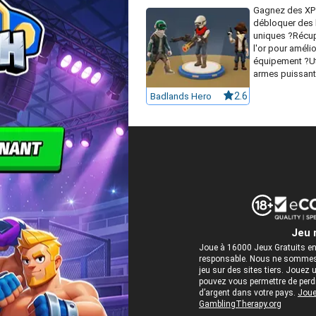
Gagnez des XP
débloquer des 
uniques ?Récu
l'or pour amélio
équipement ?Ut
armes puissante
Badlands Hero
2.6
Jeu 
Joue à 16000 Jeux Gratuits en
responsable. Nous ne sommes 
jeu sur des sites tiers. Jou
pouvez vous permettre de perdre
d’argent dans votre pays.
Joue
GamblingTherapy.org