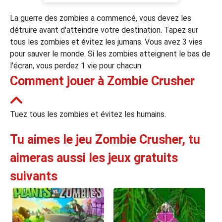
asino
Jeux de casino
Jeux vidéos
Nos jeux gr
La guerre des zombies a commencé, vous devez les
détruire avant d'atteindre votre destination. Tapez sur
ues de casino
tous les zombies et évitez les jumans. Vous avez 3 vies
pour sauver le monde. Si les zombies atteignent le bas de
rion Casino
l'écran, vous perdez 1 vie pour chacun.
ky7 Even Casino
Comment jouer à Zombie Crusher
xander Casino
 Set Spin Casino
Tuez tous les zombies et évitez les humains.
cer Casino
Tu aimes le jeu Zombie Crusher, tu
aimeras aussi les jeux gratuits
 Bonus Casino
suivants
ssement par méthode de paiement