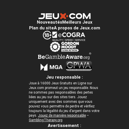
Nouveautés
Meilleurs Jeux
Plan du site
A propos de Jeux.com
Jeu responsable :
Joue à 16000 Jeux Gratuits en Ligne sur
Jeux.com promeut un jeu responsable. Nous
ne sommes pas responsables des pertes
liées au jeu sur des sites tiers. Jouez
uniquement avec des sommes que vous
pouvez vous permettre de perdre et vérifiez
toujours la légalité du jeu d’argent dans votre
pays.
Jouez de manière responsable
–
GamblingTherapy.org
Avertissement :