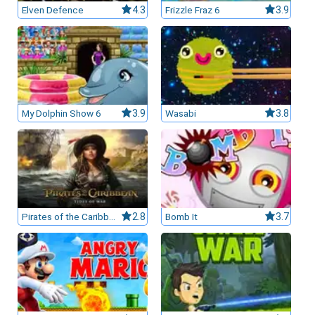
Elven Defence
4.3
Frizzle Fraz 6
3.9
My Dolphin Show 6
3.9
Wasabi
3.8
Pirates of the Caribbean
2.8
Bomb It
3.7