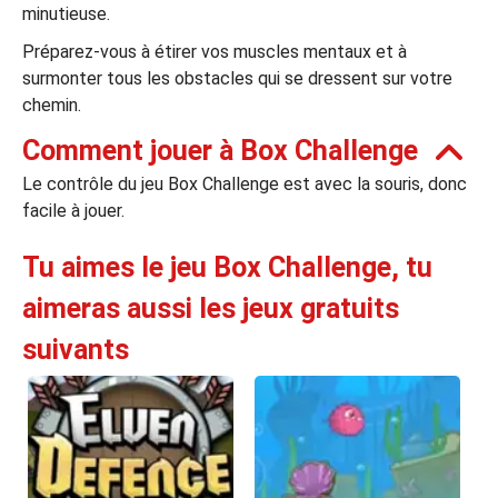
minutieuse.
leurs casinos par licences et Certifications
Préparez-vous à étirer vos muscles mentaux et à
surmonter tous les obstacles qui se dressent sur votre
chemin.
ssement casinos au Canada
Comment jouer à Box Challenge
Le contrôle du jeu Box Challenge est avec la souris, donc
facile à jouer.
Tu aimes le jeu Box Challenge, tu
aimeras aussi les jeux gratuits
suivants