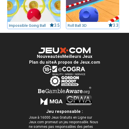
Impossible Going Ball
3.5
Roll Ball 3D
3.3
Nouveautés
Meilleurs Jeux
Plan du site
A propos de Jeux.com
Jeu responsable :
Joue à 16000 Jeux Gratuits en Ligne sur
Jeux.com promeut un jeu responsable. Nous
ne sommes pas responsables des pertes