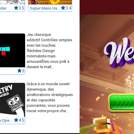
ider
3.5
Super Mario Halloween
3.4
Jeu classique
addictif Contrôles simples
avec les touches
fléchées Design
minimaliste mais
amusantÊtes-vous prêt à
devenir le maît...
3
Grâce à un monde ouvert
dynamique, des
améliorations stratégiques
et des capacités
puissantes, vous pouvez
tracer votre propre che...
Geometry Open World
4.5