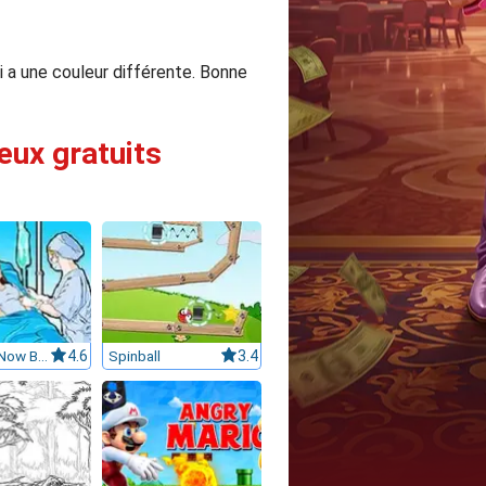
ui a une couleur différente. Bonne
eux gratuits
Operate Now Brain Surgery
4.6
Spinball
3.4