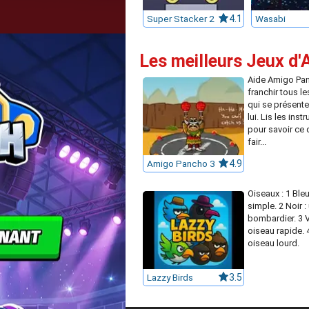
Super Stacker 2
4.1
Wasabi
Les meilleurs Jeux d'
Aide Amigo Pa
franchir tous l
qui se présente
lui. Lis les inst
pour savoir ce 
fair...
Amigo Pancho 3
4.9
Oiseaux : 1 Bleu
simple. 2 Noir :
bombardier. 3 V
oiseau rapide. 
oiseau lourd.
Lazzy Birds
3.5