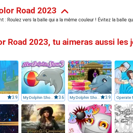
olor Road 2023
t : Roulez vers la balle qui a la même couleur ! Évitez la balle q
or Road 2023, tu aimeras aussi les j
3.9
My Dolphin Show 3
3.6
My Dolphin Show 6
3.9