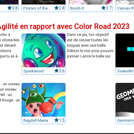
3.8
Pirates of the Caribbean
2.8
Bomb It
3.7
Canvas R
Agilité en rapport avec Color Road 2023
ncho à
Dans ce jeu, ton objectif
es obstacles
est de casser toutes les
nt devant
briques avec une balle.
ructions
Détruis le mur pour pouvoir
que tu as à
passer. Lance la balle sur...
Sparkanoid
3.6
SnakeBit
 : un oiseau
 un oiseau
ert : un
4 Rouge : un
Ragdoll Mania
1.5