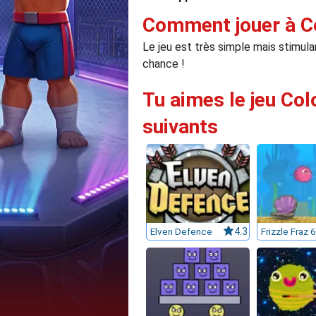
Comment jouer à C
Le jeu est très simple mais stimulan
chance !
Tu aimes le jeu Col
suivants
Elven Defence
4.3
Frizzle Fraz 6