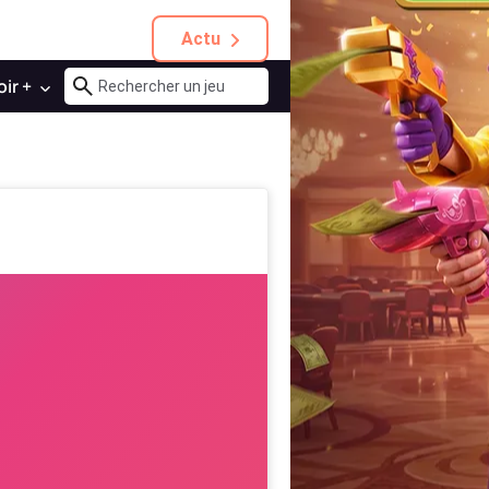
Actu
oir +