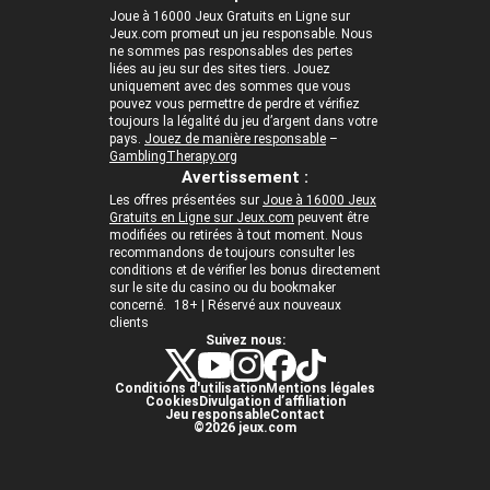
Joue à 16000 Jeux Gratuits en Ligne sur
Jeux.com promeut un jeu responsable. Nous
ne sommes pas responsables des pertes
liées au jeu sur des sites tiers. Jouez
uniquement avec des sommes que vous
pouvez vous permettre de perdre et vérifiez
toujours la légalité du jeu d’argent dans votre
pays.
Jouez de manière responsable
–
GamblingTherapy.org
Avertissement :
Les offres présentées sur
Joue à 16000 Jeux
Gratuits en Ligne sur Jeux.com
peuvent être
modifiées ou retirées à tout moment. Nous
recommandons de toujours consulter les
conditions et de vérifier les bonus directement
sur le site du casino ou du bookmaker
concerné. 18+ | Réservé aux nouveaux
clients
Suivez nous:
Conditions d'utilisation
Mentions légales
Cookies
Divulgation d’affiliation
Jeu responsable
Contact
©2026 jeux.com