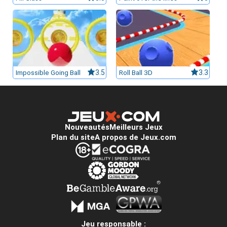
Impossible Going Ball
3.5
Roll Ball 3D
3.3
Nouveautés
Meilleurs Jeux
Plan du site
A propos de Jeux.com
Jeu responsable :