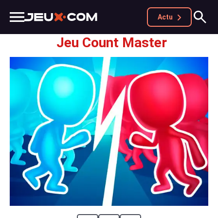
Actu
Agilité
Count Master
Jeu Count Master
ux
sino
x de casino
Jeux vidéos
 jeux gratuits