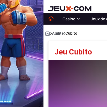
Casino
Jeux de 
Agilité
Cubito
Jeu Cubito