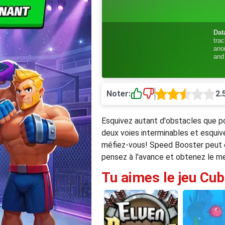
Noter:
2.
Esquivez autant d'obstacles que po
deux voies interminables et esquive
méfiez-vous! Speed Booster peut éga
pensez à l'avance et obtenez le me
Tu aimes le jeu Cub