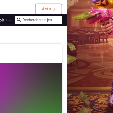
Actu
oir +