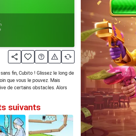
ns fin, Cubito ! Glissez le long de
loin que vous le pouvez. Mais
ive de certains obstacles. Alors
ts suivants