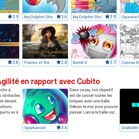
3.9
My Dolphin Show 3
3.6
My Dolphin Show 6
3.9
3.8
Pirates of the Caribbean
2.8
Bomb It
3.7
Canvas R
gilité en rapport avec Cubito
ncho à
Dans ce jeu, ton objectif
es obstacles
est de casser toutes les
nt devant
briques avec une balle.
ructions
Détruis le mur pour pouvoir
que tu as à
passer. Lance la balle sur...
Sparkanoid
3.6
SnakeBit