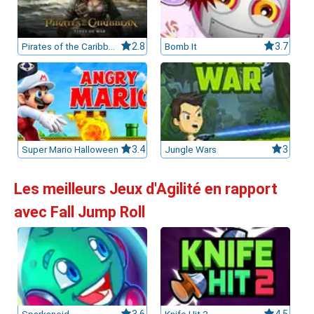
Pirates of the Caribbean
2.8
Bomb It
3.7
Super Mario Halloween
3.4
Jungle Wars
3
Les meilleurs Jeux d'Agilité en rapport
avec Fall Jump Roll