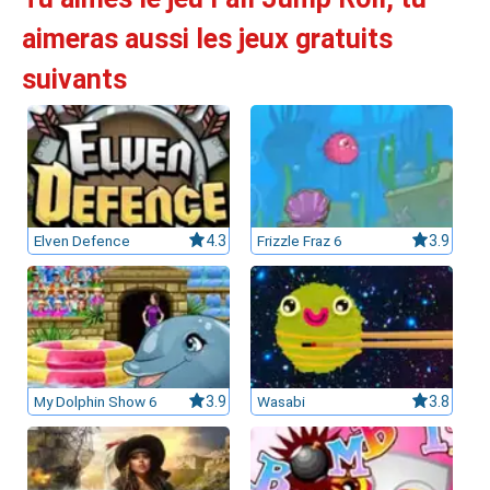
aimeras aussi les jeux gratuits
leurs casinos par licences et Certifications
suivants
ssement casinos au Canada
Elven Defence
4.3
Frizzle Fraz 6
3.9
My Dolphin Show 6
3.9
Wasabi
3.8