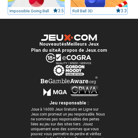
Impossible Going Ball
3.5
Roll Ball 3D
3.3
Nouveautés
Meilleurs Jeux
Plan du site
A propos de Jeux.com
Jeu responsable :
Joue à 16000 Jeux Gratuits en Ligne sur
Jeux.com promeut un jeu responsable. Nous
ne sommes pas responsables des pertes
liées au jeu sur des sites tiers. Jouez
uniquement avec des sommes que vous
pouvez vous permettre de perdre et vérifiez