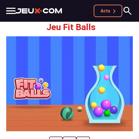
Actu
Agilité
Fit Balls
Jeu Fit Balls
ux
sino
x de casino
Jeux vidéos
 jeux gratuits