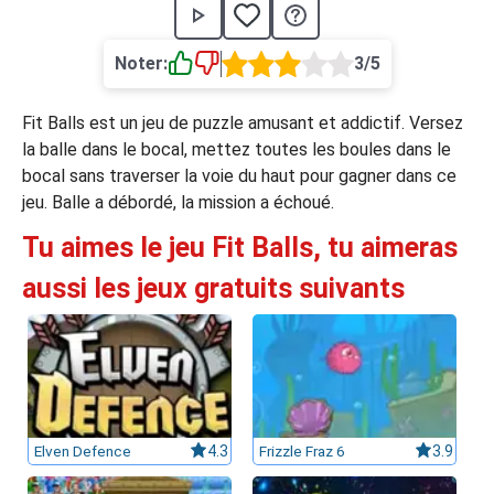
asino
Jeux de casino
Jeux vidéos
Nos jeux gr
Noter:
3/5
ues de casino
Fit Balls est un jeu de puzzle amusant et addictif. Versez
rion Casino
la balle dans le bocal, mettez toutes les boules dans le
ky7 Even Casino
bocal sans traverser la voie du haut pour gagner dans ce
jeu. Balle a débordé, la mission a échoué.
xander Casino
Tu aimes le jeu Fit Balls, tu aimeras
 Set Spin Casino
aussi les jeux gratuits suivants
cer Casino
 Bonus Casino
ssement par méthode de paiement
Elven Defence
4.3
Frizzle Fraz 6
3.9