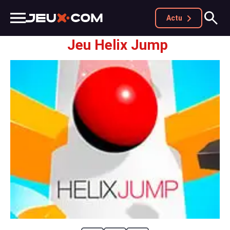
Actu
Agilité
Helix Jump
Jeu Helix Jump
ux
sino
x de casino
Jeux vidéos
 jeux gratuits