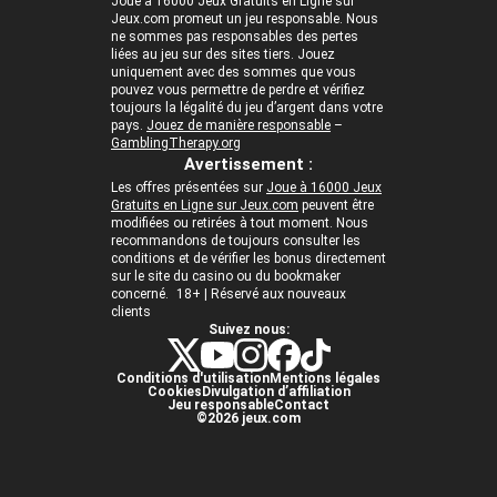
Joue à 16000 Jeux Gratuits en Ligne sur
Jeux.com promeut un jeu responsable. Nous
ne sommes pas responsables des pertes
liées au jeu sur des sites tiers. Jouez
uniquement avec des sommes que vous
pouvez vous permettre de perdre et vérifiez
toujours la légalité du jeu d’argent dans votre
pays.
Jouez de manière responsable
–
GamblingTherapy.org
Avertissement :
Les offres présentées sur
Joue à 16000 Jeux
Gratuits en Ligne sur Jeux.com
peuvent être
modifiées ou retirées à tout moment. Nous
recommandons de toujours consulter les
conditions et de vérifier les bonus directement
sur le site du casino ou du bookmaker
concerné. 18+ | Réservé aux nouveaux
clients
Suivez nous:
Conditions d'utilisation
Mentions légales
Cookies
Divulgation d’affiliation
Jeu responsable
Contact
©2026 jeux.com