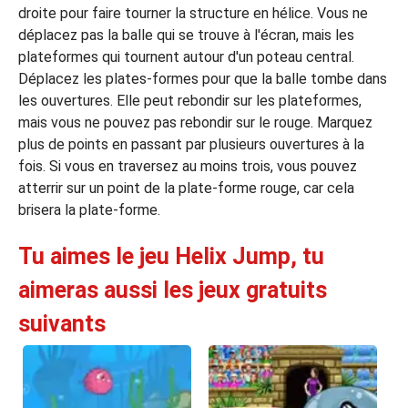
droite pour faire tourner la structure en hélice. Vous ne
leurs casinos par licences et Certifications
déplacez pas la balle qui se trouve à l'écran, mais les
plateformes qui tournent autour d'un poteau central.
Déplacez les plates-formes pour que la balle tombe dans
ssement casinos au Canada
les ouvertures. Elle peut rebondir sur les plateformes,
mais vous ne pouvez pas rebondir sur le rouge. Marquez
plus de points en passant par plusieurs ouvertures à la
fois. Si vous en traversez au moins trois, vous pouvez
atterrir sur un point de la plate-forme rouge, car cela
brisera la plate-forme.
Tu aimes le jeu Helix Jump, tu
aimeras aussi les jeux gratuits
suivants