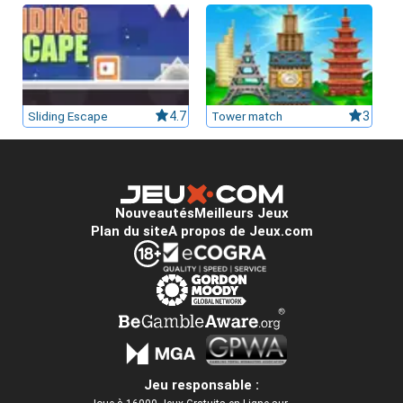
Sliding Escape
4.7
Tower match
3
Nouveautés
Meilleurs Jeux
Plan du site
A propos de Jeux.com
Jeu responsable :