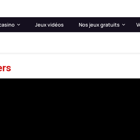
casino
Jeux vidéos
Nos jeux gratuits
V
ers