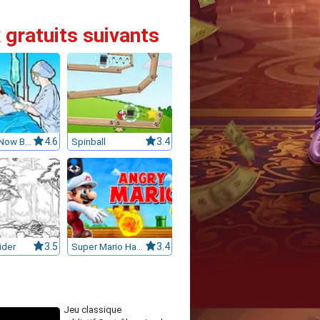
 gratuits suivants
Operate Now Brain Surgery
4.6
Spinball
3.4
ider
3.5
Super Mario Halloween
3.4
Jeu classique