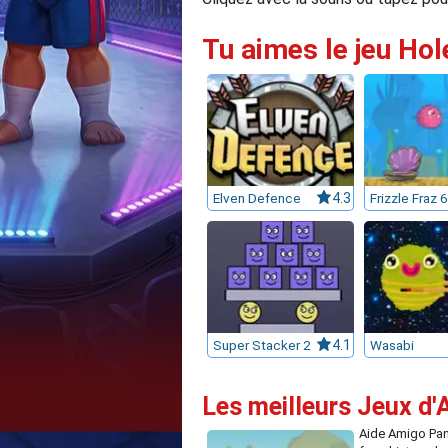
Tu aimes le jeu Hol
Elven Defence
4.3
Frizzle Fraz 6
Super Stacker 2
4.1
Wasabi
Les meilleurs Jeux d'A
Aide Amigo Pa