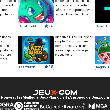
es obstacles
est de casser toutes les
nt devant
briques avec une balle.
ructions
Détruis le mur pour pouvoir
que tu as à
passer. Lance la balle sur...
Sparkanoid
3.6
SnakeBit
 riches,
Oiseaux : 1 Bleu : un oiseau
us
simple. 2 Noir : un oiseau
et des
bombardier. 3 Vert : un
quiétants
oiseau rapide. 4 Rouge : un
osphère
oiseau lourd.
mers...
Lazzy Birds
3.5
Ragdoll 
Nouveautés
Meilleurs Jeux
Plan du site
A propos de Jeux.com