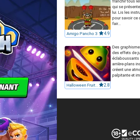
franchir tous l
qui se présente
lui. Lis les inst
pour savoir ce 
fair...
Amigo Pancho 3
4.9
Des graphismes
des effets de j
éclaboussants 
arrière-plans in
créent une atm
palpitante et im
Halloween Fruit Slice
2.8