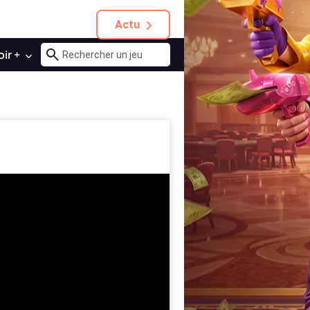
Actu
oir +