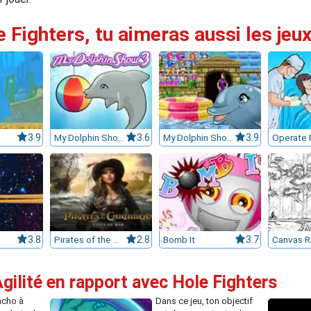
e Fighters, tu aimeras aussi les jeux
3.9
My Dolphin Show 3
3.6
My Dolphin Show 6
3.9
3.8
Pirates of the Caribbean
2.8
Bomb It
3.7
Canvas R
gilité en rapport avec Hole Fighters
ncho à
Dans ce jeu, ton objectif