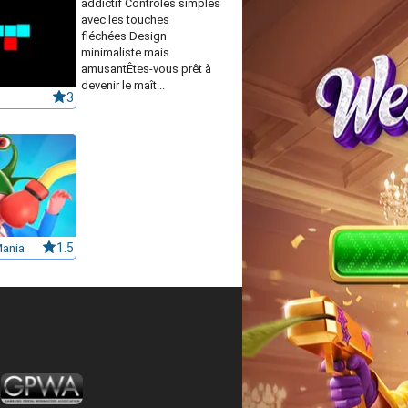
addictif Contrôles simples
avec les touches
fléchées Design
minimaliste mais
amusantÊtes-vous prêt à
devenir le maît...
3
Mania
1.5