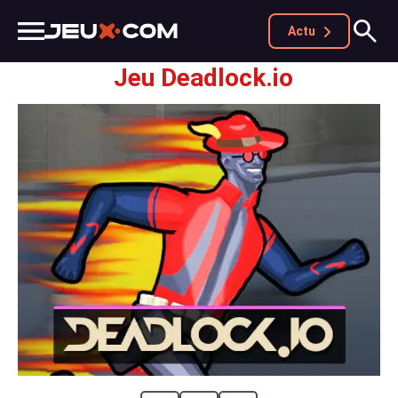
Actu
Agilité
.io
Deadlock.io
Jeu Deadlock.io
ux
sino
x de casino
Jeux vidéos
 jeux gratuits