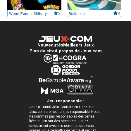
Worm Zone a Slithery Snake
3
Rollem.io
4
Nouveautés
Meilleurs Jeux
Plan du site
A propos de Jeux.com
Jeu responsable :
Joue à 16000 Jeux Gratuits en Ligne sur
Jeux.com promeut un jeu responsable. Nous
ne sommes pas responsables des pertes
liées au jeu sur des sites tiers. Jouez
uniquement avec des sommes que vous
pouvez vous permettre de perdre et vérifiez