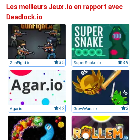
Les meilleurs Jeux .io en rapport avec
Deadlock.io
GunFight.io
3.5
SuperSnake.io
3.9
Agar.io
4.2
GrowWars.io
3