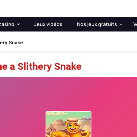
casino
Jeux vidéos
Nos jeux gratuits
V
hery Snake
 a Slithery Snake