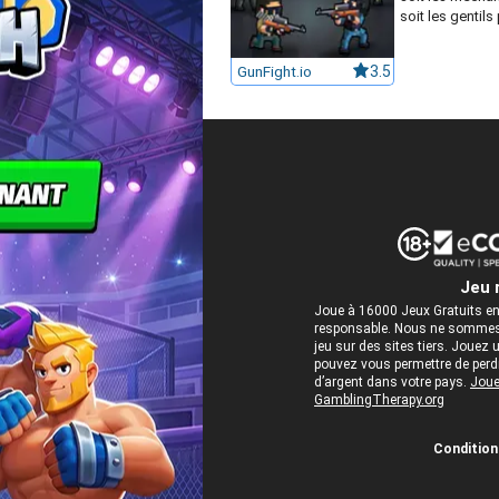
soit les gentils 
GunFight.io
3.5
Jeu 
Joue à 16000 Jeux Gratuits en
responsable. Nous ne sommes 
jeu sur des sites tiers. Jou
pouvez vous permettre de perdre
d’argent dans votre pays.
Joue
GamblingTherapy.org
Conditions