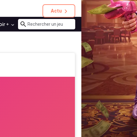
Actu
oir +