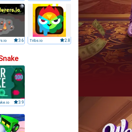
s.io
3.6
Tribs.io
2.8
 Snake
ke.io
3.9