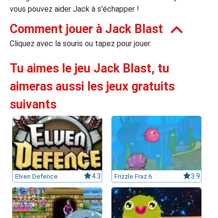
vous pouvez aider Jack à s'échapper !
leurs casinos par licences et Certifications
Comment jouer à Jack Blast
Cliquez avec la souris ou tapez pour jouer.
ssement casinos au Canada
Tu aimes le jeu Jack Blast, tu
aimeras aussi les jeux gratuits
suivants
Elven Defence
4.3
Frizzle Fraz 6
3.9