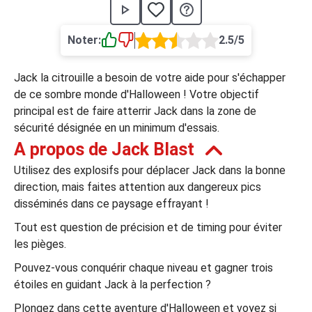
asino
Jeux de casino
Jeux vidéos
Nos jeux gr
Noter:
2.5/5
ues de casino
Jack la citrouille a besoin de votre aide pour s'échapper
rion Casino
de ce sombre monde d'Halloween ! Votre objectif
ky7 Even Casino
principal est de faire atterrir Jack dans la zone de
sécurité désignée en un minimum d'essais.
xander Casino
A propos de Jack Blast
 Set Spin Casino
Utilisez des explosifs pour déplacer Jack dans la bonne
cer Casino
direction, mais faites attention aux dangereux pics
disséminés dans ce paysage effrayant !
Tout est question de précision et de timing pour éviter
 Bonus Casino
les pièges.
Pouvez-vous conquérir chaque niveau et gagner trois
ssement par méthode de paiement
étoiles en guidant Jack à la perfection ?
Plongez dans cette aventure d'Halloween et voyez si