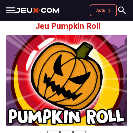
Actu
Agilité
Pumpkin Roll
Jeu Pumpkin Roll
ux
sino
x de casino
Jeux vidéos
 jeux gratuits