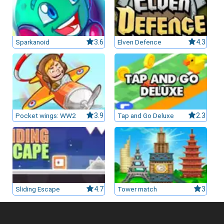
Sparkanoid
3.6
Elven Defence
4.3
Pocket wings: WW2
3.9
Tap and Go Deluxe
2.3
Sliding Escape
4.7
Tower match
3