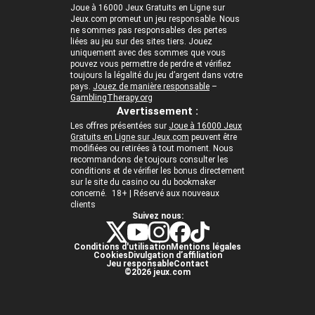
Joue à 16000 Jeux Gratuits en Ligne sur
Jeux.com promeut un jeu responsable. Nous
ne sommes pas responsables des pertes
liées au jeu sur des sites tiers. Jouez
uniquement avec des sommes que vous
pouvez vous permettre de perdre et vérifiez
toujours la légalité du jeu d’argent dans votre
pays.
Jouez de manière responsable
–
GamblingTherapy.org
Avertissement :
Les offres présentées sur
Joue à 16000 Jeux
Gratuits en Ligne sur Jeux.com
peuvent être
modifiées ou retirées à tout moment. Nous
recommandons de toujours consulter les
conditions et de vérifier les bonus directement
sur le site du casino ou du bookmaker
concerné. 18+ | Réservé aux nouveaux
clients
Suivez nous:
Conditions d'utilisation
Mentions légales
Cookies
Divulgation d’affiliation
Jeu responsable
Contact
©2026 jeux.com