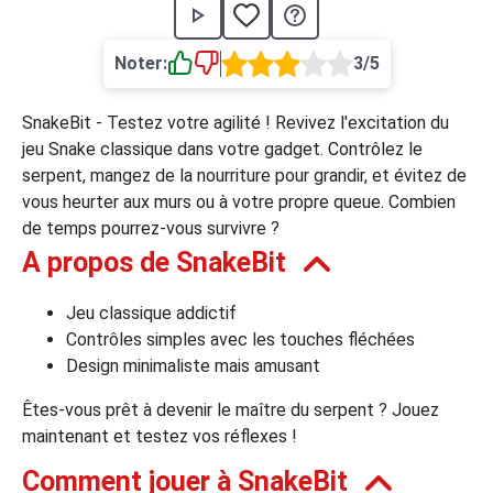
asino
Jeux de casino
Jeux vidéos
Nos jeux gr
Noter:
3/5
ues de casino
SnakeBit - Testez votre agilité ! Revivez l'excitation du
rion Casino
jeu Snake classique dans votre gadget. Contrôlez le
ky7 Even Casino
serpent, mangez de la nourriture pour grandir, et évitez de
vous heurter aux murs ou à votre propre queue. Combien
xander Casino
de temps pourrez-vous survivre ?
 Set Spin Casino
A propos de SnakeBit
cer Casino
Jeu classique addictif
Contrôles simples avec les touches fléchées
 Bonus Casino
Design minimaliste mais amusant
Êtes-vous prêt à devenir le maître du serpent ? Jouez
maintenant et testez vos réflexes !
ssement par méthode de paiement
Comment jouer à SnakeBit