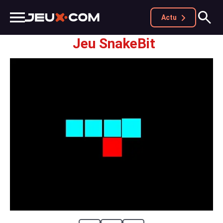
Actu
Agilité
SnakeBit
Jeu SnakeBit
ux
sino
x de casino
Jeux vidéos
 jeux gratuits