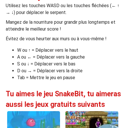
Utilisez les touches WASD ou les touches fléchées (← ↑
leurs casinos par licences et Certifications
→ ↓) pour déplacer le serpent.
Mangez de la nourriture pour grandir plus longtemps et
atteindre le meilleur score !
ssement casinos au Canada
Évitez de vous heurter aux murs ou à vous-même !
W ou ↑ = Déplacer vers le haut
A ou ← = Déplacer vers la gauche
S ou ↓ = Déplacer vers le bas
D ou → = Déplacer vers la droite
Tab = Mettre le jeu en pause
Tu aimes le jeu SnakeBit, tu aimeras
aussi les jeux gratuits suivants