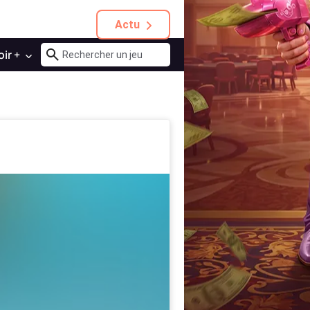
Actu
oir +