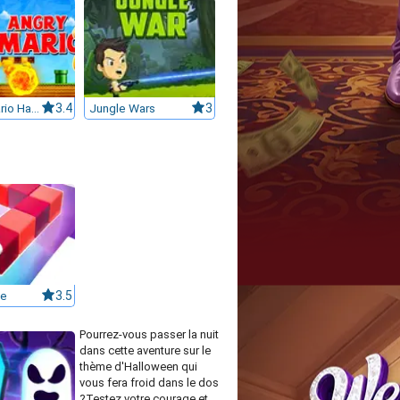
Super Mario Halloween
3.4
Jungle Wars
3
te
3.5
Pourrez-vous passer la nuit
dans cette aventure sur le
thème d'Halloween qui
vous fera froid dans le dos
?Testez votre courage et...