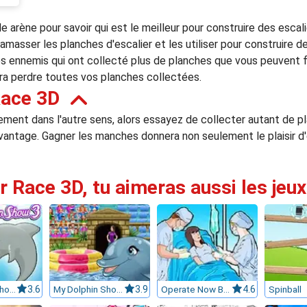
e arène pour savoir qui est le meilleur pour construire des escal
ramasser les planches d'escalier et les utiliser pour construire de
es ennemis qui ont collecté plus de planches que vous peuvent 
era perdre toutes vos planches collectées.
Race 3D
lement dans l'autre sens, alors essayez de collecter autant de 
vantage. Gagner les manches donnera non seulement le plaisir d'
ir Race 3D, tu aimeras aussi les jeux
My Dolphin Show 3
3.6
My Dolphin Show 6
3.9
Operate Now Brain Surgery
4.6
Spinball