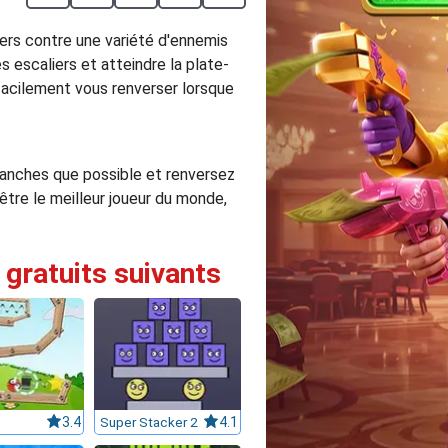
iers contre une variété d'ennemis
s escaliers et atteindre la plate-
facilement vous renverser lorsque
planches que possible et renversez
être le meilleur joueur du monde,
 gratuits suivants
3.4
Super Stacker 2
4.1