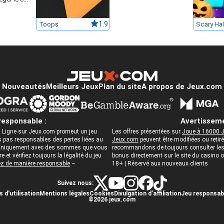
Toops
1.9
Nouveautés
Meilleurs Jeux
Plan du site
A propos de Jeux.com
responsable :
Avertisseme
 Ligne sur Jeux.com promeut un jeu
Les offres présentées sur
Joue à 16000 J
pas responsables des pertes liées au
Jeux.com
peuvent être modifiées ou reti
ez uniquement avec des sommes que vous
recommandons de toujours consulter les c
 et vérifiez toujours la légalité du jeu
bonus directement sur le site du casino
z de manière responsable
–
18+ | Réservé aux nouveaux clients
Suivez nous:
 d'utilisation
Mentions légales
Cookies
Divulgation d’affiliation
Jeu responsab
©2026 jeux.com