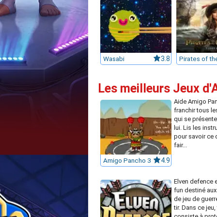
Wasabi
3.8
Les meilleurs Jeux d'A
Aide Amigo Pa
franchir tous l
qui se présente
lui. Lis les inst
pour savoir ce 
fair...
Amigo Pancho 3
4.9
Elven defence e
fun destiné au
de jeu de guerre
tir. Dans ce jeu
consiste à proté