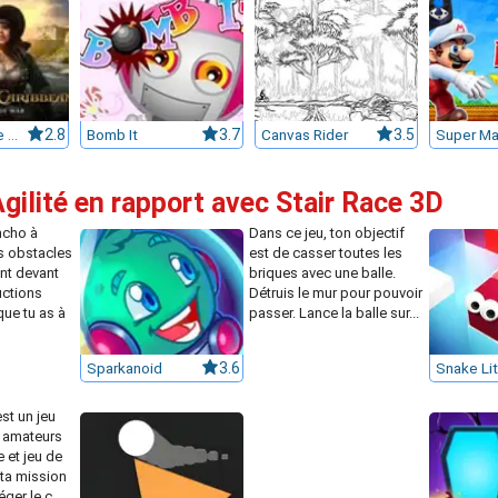
Pirates of the Caribbean
2.8
Bomb It
3.7
Canvas Rider
3.5
gilité en rapport avec Stair Race 3D
ncho à
Dans ce jeu, ton objectif
es obstacles
est de casser toutes les
nt devant
briques avec une balle.
ructions
Détruis le mur pour pouvoir
que tu as à
passer. Lance la balle sur...
Sparkanoid
3.6
Snake Li
st un jeu
x amateurs
 et jeu de
, ta mission
ger le c...