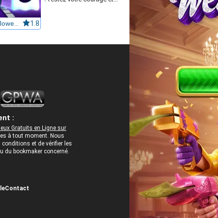
Scary Halloween Adventure
1.8
nt :
eux Gratuits en Ligne sur
rées à tout moment. Nous
onditions et de vérifier les
 ou du bookmaker concerné.
le
Contact