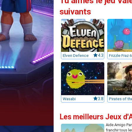
Tu aimes le jeu Val
suivants
Elven Defence
4.3
Frizzle Fraz 6
Wasabi
3.8
Les meilleurs Jeux d'
Aide Amigo Pa
franchir tous l