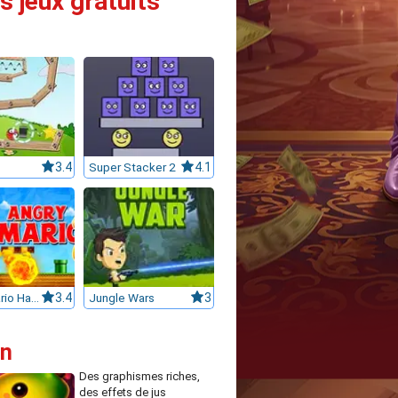
s jeux gratuits
3.4
Super Stacker 2
4.1
Super Mario Halloween
3.4
Jungle Wars
3
un
Des graphismes riches,
des effets de jus