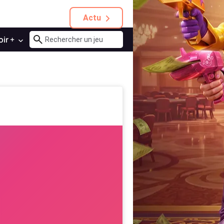
Actu
oir +