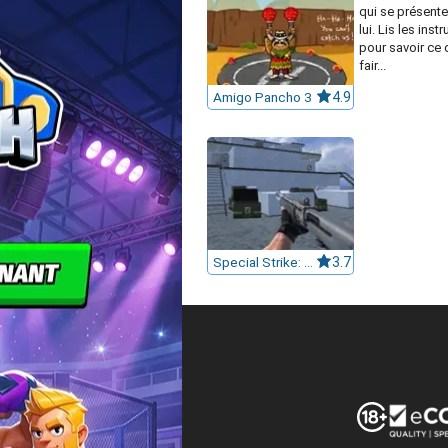
qui se présente
lui. Lis les inst
pour savoir ce 
fair...
Amigo Pancho 3
4.9
Special Strike: DLC 4
3.7