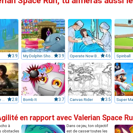
erian Space Run, tu aimeras aussi le
3.9
My Dolphin Show 6
3.9
Operate Now Brain Surgery
4.6
Spinball
Pirates of the Caribbean
2.8
Bomb It
3.7
Canvas Rider
3.5
Agilité en rapport avec Valerian Space R
ncho à
Dans ce jeu, ton objectif
es obstacles
est de casser toutes les