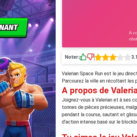
Noter:
3.
Valerian Space Run est le jeu direc
Parcourez la ville en récoltant les p
A propos de Valeri
Joignez-vous à Valerian et à ses col
tonnes de pièces précieuses, malgré
pendant la course, sautant et glis
d'action intense basé sur le block