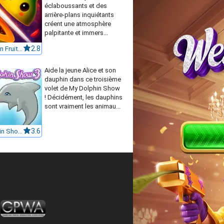
éclaboussants et des
arrière-plans inquiétants
créent une atmosphère
palpitante et immers...
Halloween Fruit Slice
2.8
Aide la jeune Alice et son
dauphin dans ce troisième
volet de My Dolphin Show
! Décidément, les dauphins
sont vraiment les animau...
My Dolphin Show 3
3.6