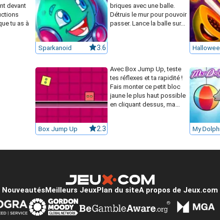
nt devant
briques avec une balle.
ructions
Détruis le mur pour pouvoir
que tu as à
passer. Lance la balle sur...
Sparkanoid
3.6
Avec Box Jump Up, teste
tes réflexes et ta rapidité !
Fais monter ce petit bloc
jaune le plus haut possible
en cliquant dessus, ma...
Box Jump Up
2.3
Nouveautés
Meilleurs Jeux
Plan du site
A propos de Jeux.com