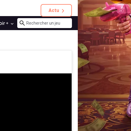
Actu
oir +