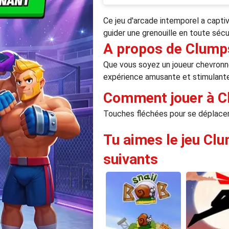
Ce jeu d'arcade intemporel a capti
guider une grenouille en toute sécu
A propos de Clump
Que vous soyez un joueur chevronné
expérience amusante et stimulante 
Comment jouer à C
Touches fléchées pour se déplacer
Tu aimes le jeu Clu
suivants