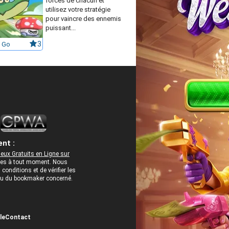
forces de chacun et
utilisez votre stratégie
pour vaincre des ennemis
puissant...
 Go
3
nt :
eux Gratuits en Ligne sur
rées à tout moment. Nous
onditions et de vérifier les
 ou du bookmaker concerné.
le
Contact