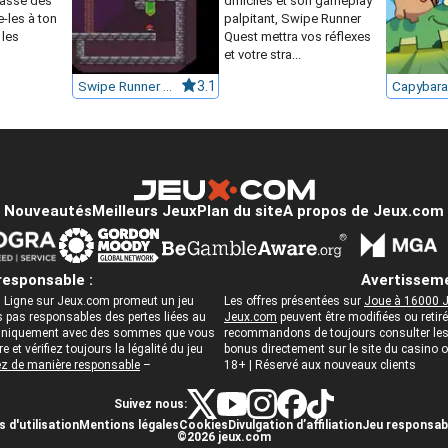
amasse des
difficiles et son gameplay
les à ton
palpitant, Swipe Runner
 les
Quest mettra vos réflexes
et votre stra...
Swipe Runner Quest
3.1
Capybara
Nouveautés
Meilleurs Jeux
Plan du site
A propos de Jeux.com
responsable :
Avertisseme
 Ligne sur Jeux.com promeut un jeu
Les offres présentées sur
Joue à 16000 J
pas responsables des pertes liées au
Jeux.com
peuvent être modifiées ou reti
ez uniquement avec des sommes que vous
recommandons de toujours consulter les c
 et vérifiez toujours la légalité du jeu
bonus directement sur le site du casino
z de manière responsable
–
18+ | Réservé aux nouveaux clients
Suivez nous:
 d'utilisation
Mentions légales
Cookies
Divulgation d’affiliation
Jeu responsab
©2026 jeux.com