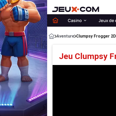
Casino
Jeux de 
Aventure
Clumpsy Frogger 2D
Jeu Clumpsy F