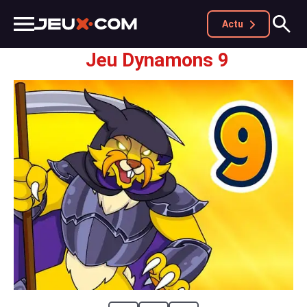
Actu
Aventure
Dynamons 9
Jeu Dynamons 9
ux
sino
x de casino
Jeux vidéos
 jeux gratuits