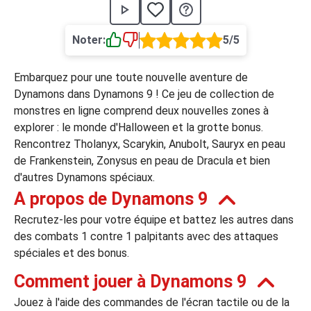
asino
Jeux de casino
Jeux vidéos
Nos jeux gr
Noter:
5/5
ues de casino
Embarquez pour une toute nouvelle aventure de
rion Casino
Dynamons dans Dynamons 9 ! Ce jeu de collection de
ky7 Even Casino
monstres en ligne comprend deux nouvelles zones à
explorer : le monde d'Halloween et la grotte bonus.
xander Casino
Rencontrez Tholanyx, Scarykin, Anubolt, Sauryx en peau
 Set Spin Casino
de Frankenstein, Zonysus en peau de Dracula et bien
d'autres Dynamons spéciaux.
cer Casino
A propos de Dynamons 9
Recrutez-les pour votre équipe et battez les autres dans
 Bonus Casino
des combats 1 contre 1 palpitants avec des attaques
spéciales et des bonus.
Comment jouer à Dynamons 9
ssement par méthode de paiement
Jouez à l'aide des commandes de l'écran tactile ou de la