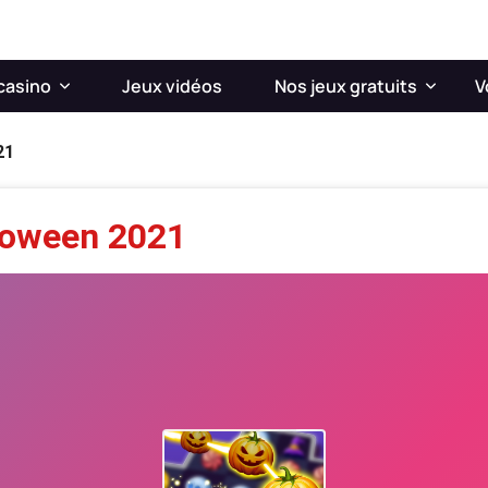
casino
Jeux vidéos
Nos jeux gratuits
V
21
loween 2021