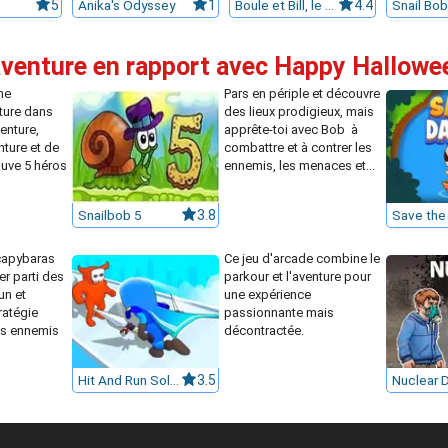
5
Anika's Odyssey
1
Boule et Bill, le jeu
4.4
Snail Bob
'aventure en rapport avec Happy Hallow
ne
Pars en périple et découvre
ture dans
des lieux prodigieux, mais
enture,
apprête-toi avec Bob à
nture et de
combattre et à contrer les
ouve 5 héros
ennemis, les menaces et...
Snailbob 5
3.8
Save the
capybaras
Ce jeu d'arcade combine le
er parti des
parkour et l'aventure pour
un et
une expérience
tratégie
passionnante mais
es ennemis
décontractée.
Hit And Run Solo Leveling
3.5