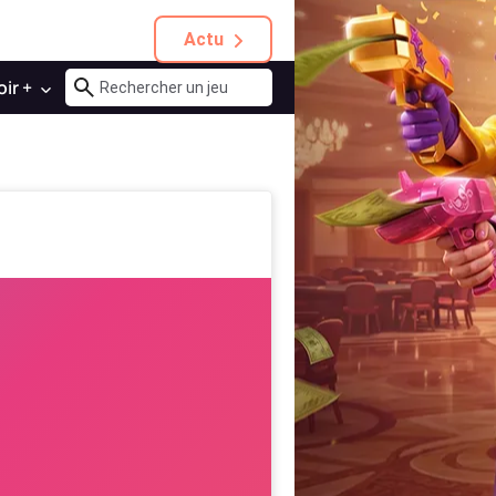
Actu
oir +