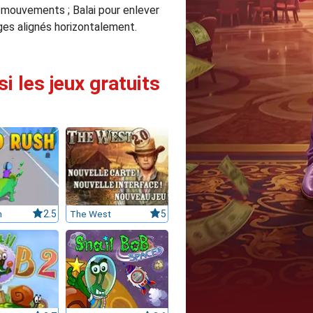
 5 mouvements ; Balai pour enlever
ges alignés horizontalement.
 les jeux gratuits
h
2.5
The West
5