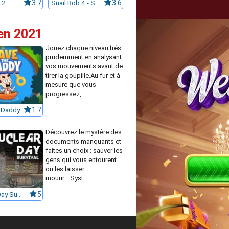
 2
3.7
Snail Bob 4 - Space
3.6
een 2021
Jouez chaque niveau très
prudemment en analysant
vos mouvements avant de
tirer la goupille.Au fur et à
mesure que vous
progressez,...
 Daddy
1.7
Découvrez le mystère des
documents manquants et
faites un choix : sauver les
gens qui vous entourent
ou les laisser
mourir... Syst...
Nuclear Day Survival
5