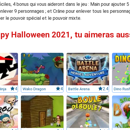
ficiles, 4 bonus qui vous aideront dans le jeu : Main pour ajouter
enlever 9 personnages ; et Crâne pour enlever tous les personna
r le pouvoir spécial et le pouvoir mixte.
py Halloween 2021, tu aimeras aussi
inja
4
Wako Dragon
4
Battle Arena
2.4
Dino Rus