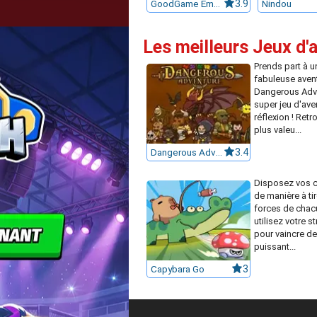
GoodGame Empire
3.9
Nindou
Les meilleurs Jeux d
Prends part à u
fabuleuse aven
Dangerous Adv
super jeu d'ave
réflexion ! Retr
plus valeu...
Dangerous Adventure
3.4
Disposez vos 
de manière à tir
forces de chac
utilisez votre s
pour vaincre d
puissant...
Capybara Go
3