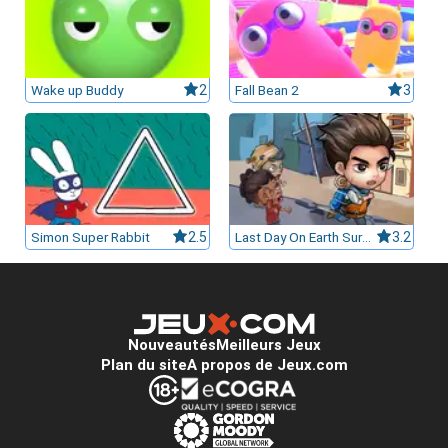
Wake up Buddy
2
Fall Bean 2
3
Simon Super Rabbit
2.5
Last Day On Earth Survival
3.2
Nouveautés
Meilleurs Jeux
Plan du site
A propos de Jeux.com