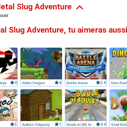
etal Slug Adventure
jouer
al Slug Adventure, tu aimeras aussi 
inja
4
Wako Dragon
4
Battle Arena
2.4
Dino Rus
5
Anika's Odyssey
1
Boule et Bill, le jeu
4.4
Snail Bob