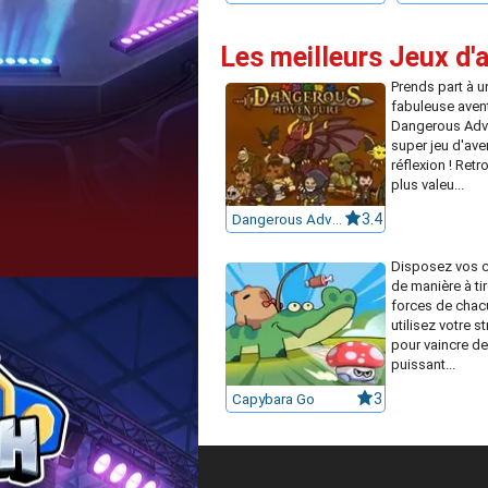
Les meilleurs Jeux d'
Prends part à u
fabuleuse aven
Dangerous Adv
super jeu d'ave
réflexion ! Retr
plus valeu...
Dangerous Adventure
3.4
Disposez vos 
de manière à tir
forces de chac
utilisez votre s
pour vaincre d
puissant...
Capybara Go
3