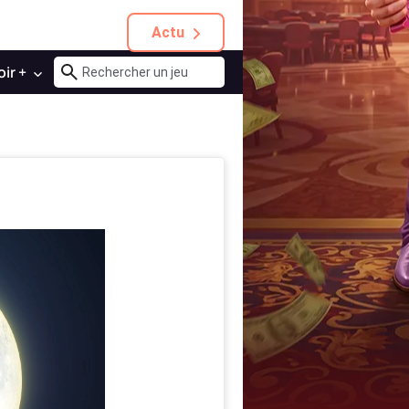
Actu
oir +