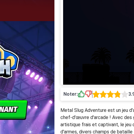
Noter:
3.
Metal Slug Adventure est un jeu d'
chef-d'œuvre d'arcade ! Avec des g
artistique frais et captivant, le 
d'armes, divers champs de bataille 