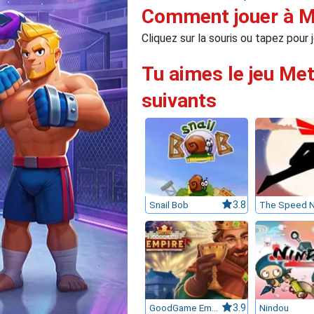
Comment jouer à M
Cliquez sur la souris ou tapez pour 
Tu aimes le jeu Met
suivants
Snail Bob
3.8
The Speed N
GoodGame Empire
3.9
Nindou