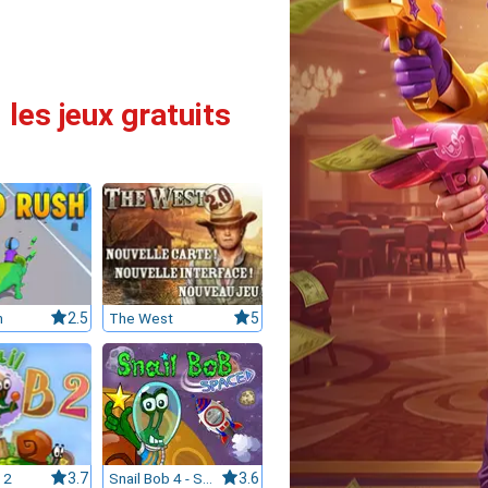
les jeux gratuits
h
2.5
The West
5
 2
3.7
Snail Bob 4 - Space
3.6