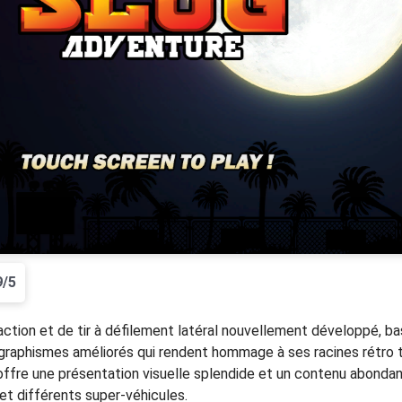
9/5
action et de tir à défilement latéral nouvellement développé, ba
raphismes améliorés qui rendent hommage à ses racines rétro to
jeu offre une présentation visuelle splendide et un contenu abo
et différents super-véhicules.