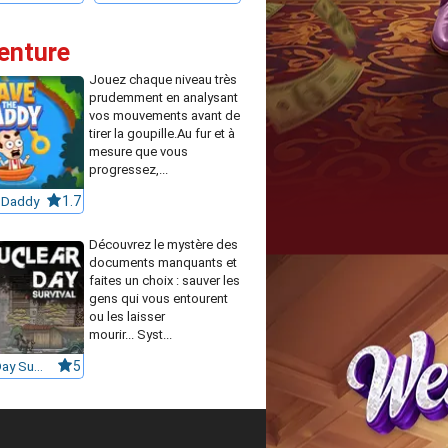
venture
Jouez chaque niveau très
prudemment en analysant
vos mouvements avant de
tirer la goupille.Au fur et à
mesure que vous
progressez,...
 Daddy
1.7
Découvrez le mystère des
documents manquants et
faites un choix : sauver les
gens qui vous entourent
ou les laisser
mourir... Syst...
Nuclear Day Survival
5