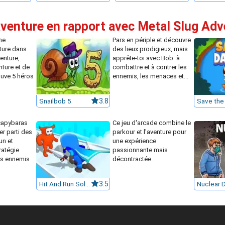
aventure en rapport avec Metal Slug Ad
ne
Pars en périple et découvre
ture dans
des lieux prodigieux, mais
enture,
apprête-toi avec Bob à
nture et de
combattre et à contrer les
ouve 5 héros
ennemis, les menaces et...
Snailbob 5
3.8
Save the
capybaras
Ce jeu d'arcade combine le
er parti des
parkour et l'aventure pour
un et
une expérience
tratégie
passionnante mais
es ennemis
décontractée.
Hit And Run Solo Leveling
3.5