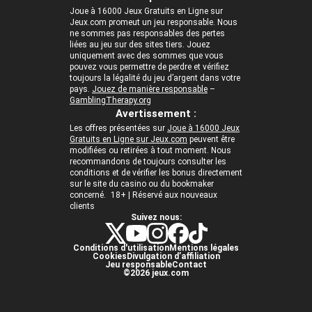
Joue à 16000 Jeux Gratuits en Ligne sur
Jeux.com promeut un jeu responsable. Nous
ne sommes pas responsables des pertes
liées au jeu sur des sites tiers. Jouez
uniquement avec des sommes que vous
pouvez vous permettre de perdre et vérifiez
toujours la légalité du jeu d’argent dans votre
pays.
Jouez de manière responsable
–
GamblingTherapy.org
Avertissement :
Les offres présentées sur
Joue à 16000 Jeux
Gratuits en Ligne sur Jeux.com
peuvent être
modifiées ou retirées à tout moment. Nous
recommandons de toujours consulter les
conditions et de vérifier les bonus directement
sur le site du casino ou du bookmaker
concerné. 18+ | Réservé aux nouveaux
clients
Suivez nous:
Conditions d'utilisation
Mentions légales
Cookies
Divulgation d’affiliation
Jeu responsable
Contact
©2026 jeux.com