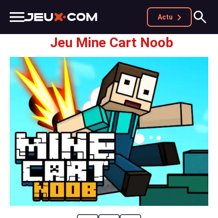
Actu
Aventure
Mine Cart Noob
Jeu Mine Cart Noob
ux
sino
x de casino
Jeux vidéos
 jeux gratuits