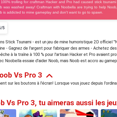
5/5
s Stick Tsunami - est un jeu de mine humoristique 2D officiel 
e - Gagnez de l'argent pour fabriquer des armes - Achetez des 
pêche à la traîne à 100 % pour l'artisan Hacker et Pro avaient p
c Noobella essaie d'aider Noob, mais Noob est accro au gamepla
oob Vs Pro 3
nt sur les boutons à l'écran! Lorsque vous jouez depuis l'ordina
b Vs Pro 3, tu aimeras aussi les jeu