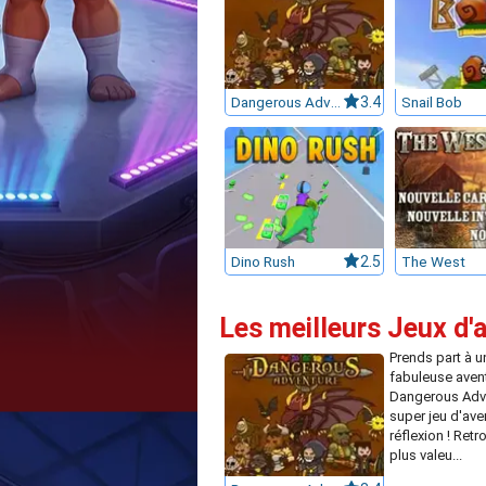
Dangerous Adventure
3.4
Snail Bob
Dino Rush
2.5
The West
Les meilleurs Jeux d'
Prends part à u
fabuleuse aven
Dangerous Adv
super jeu d'ave
réflexion ! Retr
plus valeu...