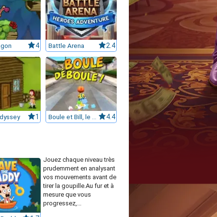
agon
4
Battle Arena
2.4
Odyssey
1
Boule et Bill, le jeu
4.4
Jouez chaque niveau très
prudemment en analysant
vos mouvements avant de
tirer la goupille.Au fur et à
mesure que vous
progressez,...