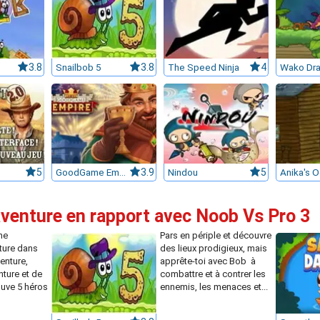
3.8
Snailbob 5
3.8
The Speed Ninja
4
Wako Dr
5
GoodGame Empire
3.9
Nindou
5
Anika's 
aventure en rapport avec Noob Vs Pro 3
ne
Pars en périple et découvre
ture dans
des lieux prodigieux, mais
enture,
apprête-toi avec Bob à
nture et de
combattre et à contrer les
ouve 5 héros
ennemis, les menaces et...