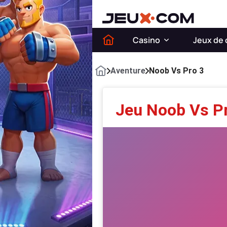
Casino
Jeux de 
Aventure
Noob Vs Pro 3
Jeu Noob Vs P