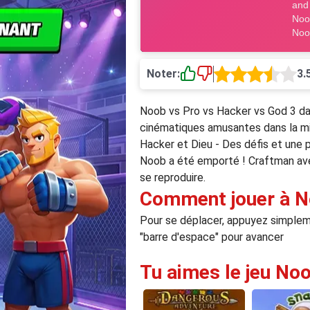
Noter:
3.
Noob vs Pro vs Hacker vs God 3 dan
cinématiques amusantes dans la min
Hacker et Dieu - Des défis et une 
Noob a été emporté ! Craftman ave
se reproduire.
Comment jouer à N
Pour se déplacer, appuyez simpleme
"barre d'espace" pour avancer
Tu aimes le jeu Noo