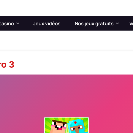
casino
Jeux vidéos
Nos jeux gratuits
V
ro 3