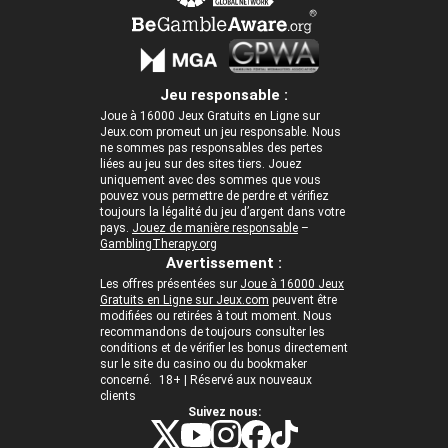
Jeu responsable :
Joue à 16000 Jeux Gratuits en Ligne sur
Jeux.com promeut un jeu responsable. Nous
ne sommes pas responsables des pertes
liées au jeu sur des sites tiers. Jouez
uniquement avec des sommes que vous
pouvez vous permettre de perdre et vérifiez
toujours la légalité du jeu d’argent dans votre
pays.
Jouez de manière responsable
–
GamblingTherapy.org
Avertissement :
Les offres présentées sur
Joue à 16000 Jeux
Gratuits en Ligne sur Jeux.com
peuvent être
modifiées ou retirées à tout moment. Nous
recommandons de toujours consulter les
conditions et de vérifier les bonus directement
sur le site du casino ou du bookmaker
concerné. 18+ | Réservé aux nouveaux
clients
Suivez nous: