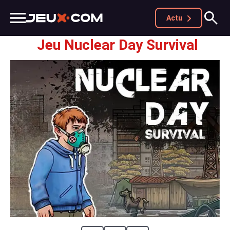
Actu
Aventure
Nuclear Day Survival
Jeu Nuclear Day Survival
ux
sino
x de casino
Jeux vidéos
 jeux gratuits