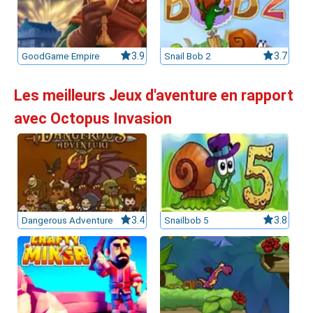
GoodGame Empire
3.9
Snail Bob 2
3.7
Les meilleurs Jeux d'aventure en rapport
avec Octopus Invasion
Dangerous Adventure
3.4
Snailbob 5
3.8