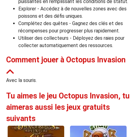
puissantes en remplissant les conditions de statut.
Explorer - Accédez à de nouvelles zones avec des
leurs casinos par licences et Certifications
poissons et des défis uniques.
Complétez des quêtes - Gagnez des clés et des
récompenses pour progresser plus rapidement.
ssement casinos au Canada
Utiliser des collecteurs - Déployez des raies pour
collecter automatiquement des ressources.
Comment jouer à Octopus Invasion
Avec la souris.
Tu aimes le jeu Octopus Invasion, tu
aimeras aussi les jeux gratuits
suivants