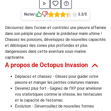
asino
Jeux de casino
Jeux vidéos
Nos jeux gr
Noter:
3.3/5
ues de casino
Découvrez dans l'océan et contrôlez une pieuvre affamée
rion Casino
dans son périple pour devenir le prédateur marin ultime !
ky7 Even Casino
Chassez les poissons, développez de nouvelles capacités
et débloquez des zones plus profondes et plus
xander Casino
dangereuses dans cette aventure sous-marine
 Set Spin Casino
captivante.
A propos de Octopus Invasion
cer Casino
Déplacez et chassez - Glissez pour guider votre
 Bonus Casino
pieuvre et manger les petites créatures marines.
Devenez plus fort - Gagnez de l'XP pour améliorer
vos statistiques comme la vitesse, les tentacules
ssement par méthode de paiement
et la capacité de l'estomac.
Évolution - Déverrouillez de nouvelles formes