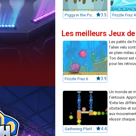
Piggy in the Puddle
3.5
Frizzle Fraz 4
Les meilleurs Jeux d
Les petits de Fr
l’alien velu son
en plein milieu 
Ton devoir est 
pour les retrouve
Frizzle Fraz 6
3.9
Un monde en 
t'entoure. Appri
!Evite les différ
obstacles et soi
aux mouvement
réussir chaque..
Gathering Platformer
4.4