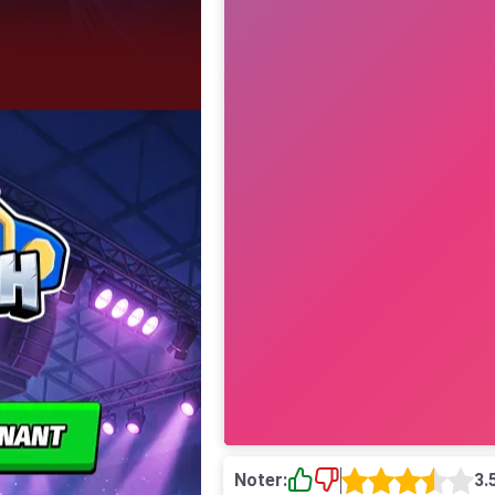
Noter:
3.