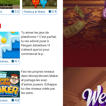
et
3.5
Fireboy & Watergirl in The Forest Temple
3.9
d
Tu aimes les jeux de
plateforme ? C’est parfait,
tu vas adorer jouer à
Penguin Adventure ! Il
n’attend que toi pour
commencer la p...
Penguin Adventure
4.1
Fais tes propres niveaux
dans Money Movers Maker
et partage-les avec
d'autres joueurs. Échappe-
toi des niveaux créés par
les autre...
Money movers maker
4.8