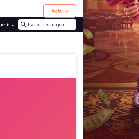
Actu
oir +