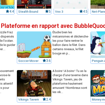
4.4
Stealth Bound
5
Vex 3
4.5
Net-Plan
e Plateforme en rapport avec BubbleQuo
izzle Fraz
Étudie bien les
t dispersés
mécanismes et déclenche-
de l’océan.
les pour faire rentrer le
de le guider
ballon dans le filet. Dans
r....
certains niveaux, le filet
bouge en p...
Soccer Mover
3.6
mouvement
A boire ! A boire ! Tu as la
voise-le
charge d’une taverne dans
ents
Vikings Tavern, jeu de
s attentif
plateforme hautement
s pour
amusant ! Nombreux sont
.
les vik...
Vikings Tavern
2.4