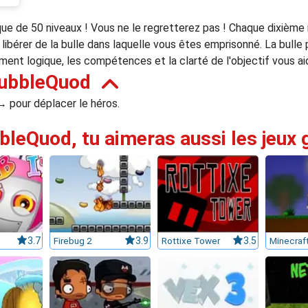
e de 50 niveaux ! Vous ne le regretterez pas ! Chaque dixième 
 libérer de la bulle dans laquelle vous êtes emprisonné. La bulle
ment logique, les compétences et la clarté de l'objectif vous ai
BubbleQuod
 → pour déplacer le héros.
bleQuod, tu aimeras aussi les jeux 
3.7
Firebug 2
3.9
Rottixe Tower
3.5
Minecraf