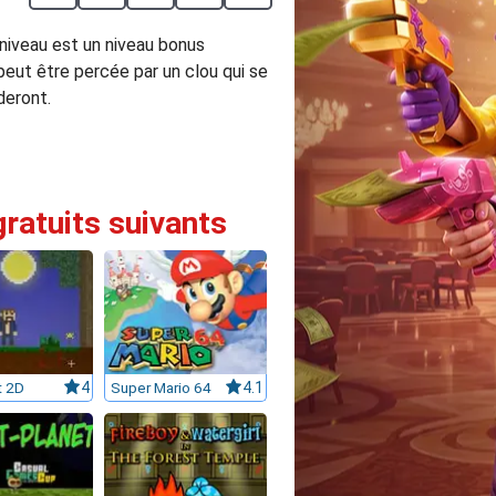
niveau est un niveau bonus
 peut être percée par un clou qui se
deront.
gratuits suivants
t 2D
4
Super Mario 64
4.1