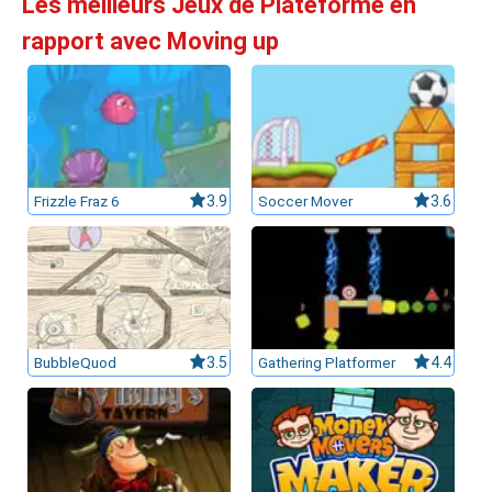
Les meilleurs Jeux de Plateforme en
rapport avec Moving up
Frizzle Fraz 6
3.9
Soccer Mover
3.6
BubbleQuod
3.5
Gathering Platformer
4.4