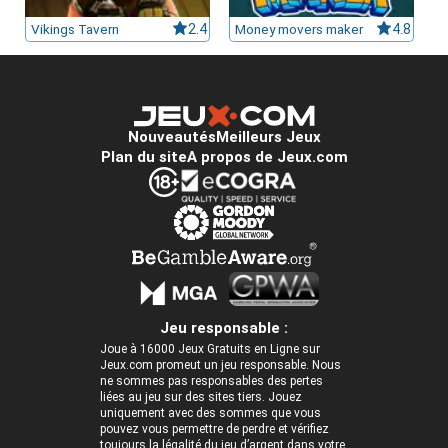
Vikings Tavern
2.4
Money movers maker
4.8
Nouveautés
Meilleurs Jeux
Plan du site
A propos de Jeux.com
Jeu responsable :
Joue à 16000 Jeux Gratuits en Ligne sur
Jeux.com promeut un jeu responsable. Nous
ne sommes pas responsables des pertes
liées au jeu sur des sites tiers. Jouez
uniquement avec des sommes que vous
pouvez vous permettre de perdre et vérifiez
toujours la légalité du jeu d’argent dans votre