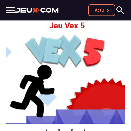
Actu
Aventure
Plateforme
Vex 5
Jeu Vex 5
ux
sino
x de casino
Jeux vidéos
 jeux gratuits