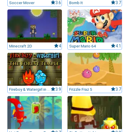
Soccer Mover
3.6
Bomb It
3.7
leurs casinos par licences et Certifications
ssement casinos au Canada
Minecraft 2D
4
Super Mario 64
4.1
Fireboy & Watergirl in The Forest Temple
3.9
Frizzle Fraz 5
3.7