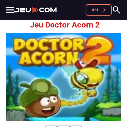
Actu
Aventure
Point and click
Doctor Acorn 2
Jeu Doctor Acorn 2
ux
sino
x de casino
Jeux vidéos
 jeux gratuits