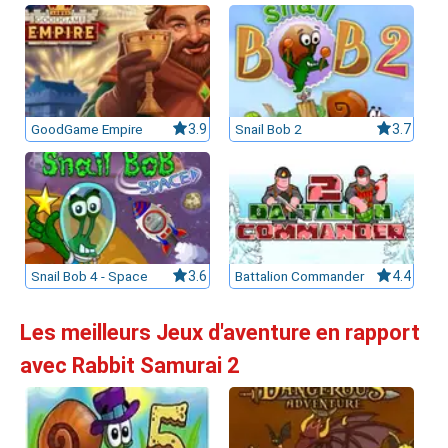
GoodGame Empire
3.9
Snail Bob 2
3.7
Snail Bob 4 - Space
3.6
Battalion Commander
4.4
Les meilleurs Jeux d'aventure en rapport
avec Rabbit Samurai 2