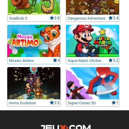
Snailbob 5
3.8
Dangerous Adventure
3.4
Mosaic Artimo
4
Super Mario Clicker
3.2
Homo Evolution
3.5
Super Cloner 3D
1