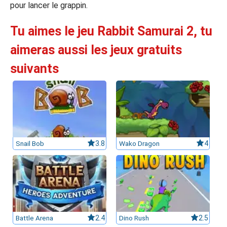
pour lancer le grappin.
leurs casinos par licences et Certifications
Tu aimes le jeu Rabbit Samurai 2, tu
aimeras aussi les jeux gratuits
ssement casinos au Canada
suivants
Snail Bob
3.8
Wako Dragon
4
Battle Arena
2.4
Dino Rush
2.5