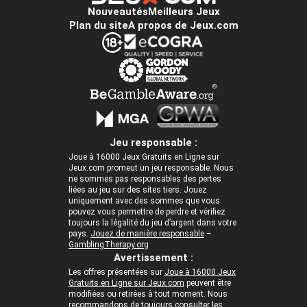
Nouveautés
Meilleurs Jeux
Plan du site
A propos de Jeux.com
Jeu responsable :
Joue à 16000 Jeux Gratuits en Ligne sur
Jeux.com promeut un jeu responsable. Nous
ne sommes pas responsables des pertes
liées au jeu sur des sites tiers. Jouez
uniquement avec des sommes que vous
pouvez vous permettre de perdre et vérifiez
toujours la légalité du jeu d’argent dans votre
pays.
Jouez de manière responsable
–
GamblingTherapy.org
Avertissement :
Les offres présentées sur
Joue à 16000 Jeux
Gratuits en Ligne sur Jeux.com
peuvent être
modifiées ou retirées à tout moment. Nous
recommandons de toujours consulter les