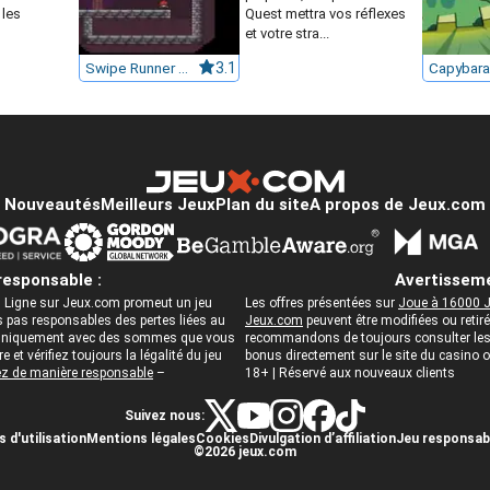
 les
Quest mettra vos réflexes
et votre stra...
Swipe Runner Quest
3.1
Capybara
Nouveautés
Meilleurs Jeux
Plan du site
A propos de Jeux.com
responsable :
Avertisseme
 Ligne sur Jeux.com promeut un jeu
Les offres présentées sur
Joue à 16000 J
pas responsables des pertes liées au
Jeux.com
peuvent être modifiées ou reti
ez uniquement avec des sommes que vous
recommandons de toujours consulter les c
 et vérifiez toujours la légalité du jeu
bonus directement sur le site du casino
z de manière responsable
–
18+ | Réservé aux nouveaux clients
Suivez nous:
 d'utilisation
Mentions légales
Cookies
Divulgation d’affiliation
Jeu responsab
©2026 jeux.com