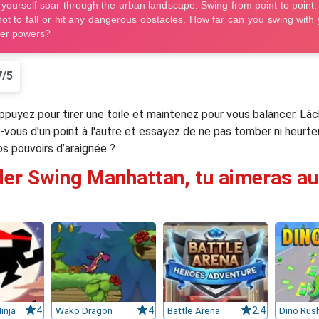
7/5
ppuyez pour tirer une toile et maintenez pour vous balancer. Lâc
z-vous d'un point à l'autre et essayez de ne pas tomber ni heurt
s pouvoirs d’araignée ?
der Swing Manhattan, tu aimeras aus
inja
4
Wako Dragon
4
Battle Arena
2.4
Dino Rus