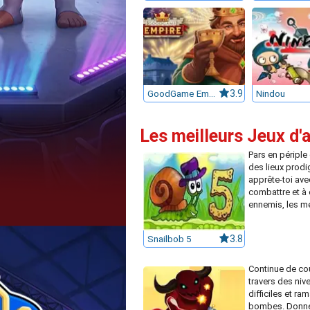
GoodGame Empire
3.9
Nindou
Les meilleurs Jeux d'
Pars en périple
des lieux prodi
apprête-toi av
combattre et à 
ennemis, les me
Snailbob 5
3.8
Continue de cou
travers des niv
difficiles et r
bombes. Donne-