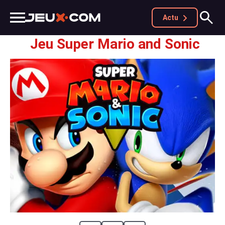
Actu
Aventure
Super Mario and Sonic
Jeu Super Mario and Sonic
ux
sino
x de casino
Jeux vidéos
 jeux gratuits