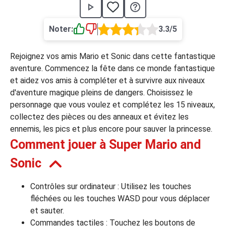
asino
Jeux de casino
Jeux vidéos
Nos jeux gr
Noter:
3.3/5
ues de casino
Rejoignez vos amis Mario et Sonic dans cette fantastique
rion Casino
aventure. Commencez la fête dans ce monde fantastique
ky7 Even Casino
et aidez vos amis à compléter et à survivre aux niveaux
d'aventure magique pleins de dangers. Choisissez le
xander Casino
personnage que vous voulez et complétez les 15 niveaux,
 Set Spin Casino
collectez des pièces ou des anneaux et évitez les
ennemis, les pics et plus encore pour sauver la princesse.
cer Casino
Comment jouer à Super Mario and
Sonic
 Bonus Casino
Contrôles sur ordinateur : Utilisez les touches
fléchées ou les touches WASD pour vous déplacer
ssement par méthode de paiement
et sauter.
Commandes tactiles : Touchez les boutons de