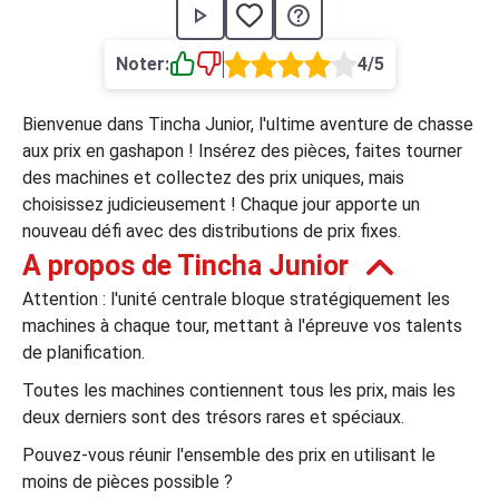
asino
Jeux de casino
Jeux vidéos
Nos jeux gr
Noter:
4/5
ues de casino
Bienvenue dans Tincha Junior, l'ultime aventure de chasse
rion Casino
aux prix en gashapon ! Insérez des pièces, faites tourner
ky7 Even Casino
des machines et collectez des prix uniques, mais
choisissez judicieusement ! Chaque jour apporte un
xander Casino
nouveau défi avec des distributions de prix fixes.
 Set Spin Casino
A propos de Tincha Junior
cer Casino
Attention : l'unité centrale bloque stratégiquement les
machines à chaque tour, mettant à l'épreuve vos talents
de planification.
 Bonus Casino
Toutes les machines contiennent tous les prix, mais les
deux derniers sont des trésors rares et spéciaux.
ssement par méthode de paiement
Pouvez-vous réunir l'ensemble des prix en utilisant le
moins de pièces possible ?