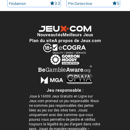
Findamon
3.3
Pin Detective
5
Nouveautés
Meilleurs Jeux
Plan du site
A propos de Jeux.com
Jeu responsable :
Joue à 16000 Jeux Gratuits en Ligne sur
Jeux.com promeut un jeu responsable. Nous
ne sommes pas responsables des pertes
liées au jeu sur des sites tiers. Jouez
uniquement avec des sommes que vous
pouvez vous permettre de perdre et vérifiez
toujours la légalité du jeu d’argent dans votre
pays.
Jouez de manière responsable
–