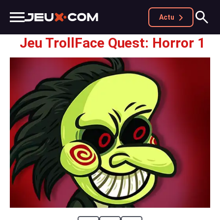
Actu
Aventure
TrollFace Quest: Horror 1
Jeu TrollFace Quest: Horror 1
ux
sino
x de casino
Jeux vidéos
 jeux gratuits