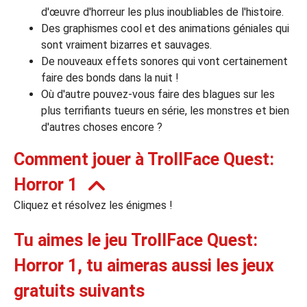
d'œuvre d'horreur les plus inoubliables de l'histoire.
leurs casinos par licences et Certifications
Des graphismes cool et des animations géniales qui
sont vraiment bizarres et sauvages.
De nouveaux effets sonores qui vont certainement
ssement casinos au Canada
faire des bonds dans la nuit !
Où d'autre pouvez-vous faire des blagues sur les
plus terrifiants tueurs en série, les monstres et bien
d'autres choses encore ?
Comment jouer à TrollFace Quest:
Horror 1
Cliquez et résolvez les énigmes !
Tu aimes le jeu TrollFace Quest:
Horror 1, tu aimeras aussi les jeux
gratuits suivants