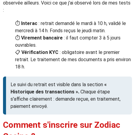
observée ailleurs. Voici ce que j'ai observé lors de mes tests
:
⏱️
Interac
: retrait demandé le mardi à 10 h, validé le
mercredi à 14 h. Fonds reçus le jeudi matin.
⏱️
Virement bancaire
: il faut compter 3 à 5 jours
ouvrables.
📋
Vérification KYC
: obligatoire avant le premier
retrait. Le traitement de mes documents a pris environ
18 h.
Le suivi du retrait est visible dans la section
«
Historique des transactions ».
Chaque étape
s'affiche clairement : demande reçue, en traitement,
paiement envoyé.
Comment s'inscrire sur Zodiac