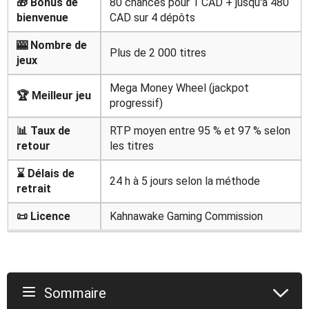
🎁 Bonus de
80 chances pour 1 CAD + jusqu'à 480
bienvenue
CAD sur 4 dépôts
🎰 Nombre de
Plus de 2 000 titres
jeux
Mega Money Wheel (jackpot
🏆 Meilleur jeu
progressif)
📊 Taux de
RTP moyen entre 95 % et 97 % selon
retour
les titres
⌛ Délais de
24 h à 5 jours selon la méthode
retrait
📜 Licence
Kahnawake Gaming Commission
Sommaire