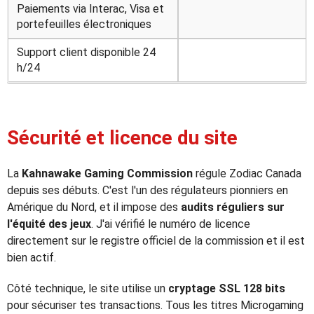
Paiements via Interac, Visa et
portefeuilles électroniques
Support client disponible 24
h/24
Sécurité et licence du site
La
Kahnawake Gaming Commission
régule Zodiac Canada
depuis ses débuts. C'est l'un des régulateurs pionniers en
Amérique du Nord, et il impose des
audits réguliers sur
l'équité des jeux
. J'ai vérifié le numéro de licence
directement sur le registre officiel de la commission et il est
bien actif.
Côté technique, le site utilise un
cryptage SSL 128 bits
pour sécuriser tes transactions. Tous les titres Microgaming