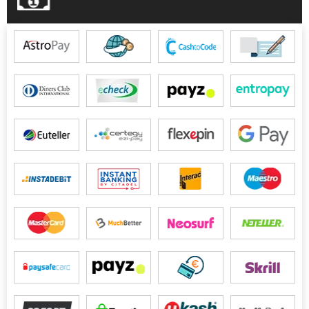
leurs casinos par licences et Certifications
ssement casinos au Canada