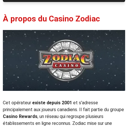
À propos du Casino Zodiac
Cet opérateur
existe depuis 2001
et s'adresse
principalement aux joueurs canadiens. Il fait partie du groupe
Casino Rewards
, un réseau qui regroupe plusieurs
établissements en ligne reconnus. Zodiac mise sur une