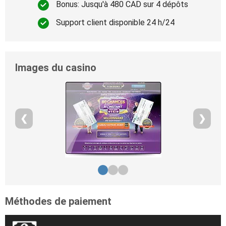
Bonus: Jusqu'à 480 CAD sur 4 dépôts
asino
Jeux de casino
Jeux vidéos
Nos jeux gr
Support client disponible 24 h/24
ues de casino
rion Casino
Images du casino
ky7 Even Casino
xander Casino
❮
❯
 Set Spin Casino
cer Casino
 Bonus Casino
Méthodes de paiement
ssement par méthode de paiement