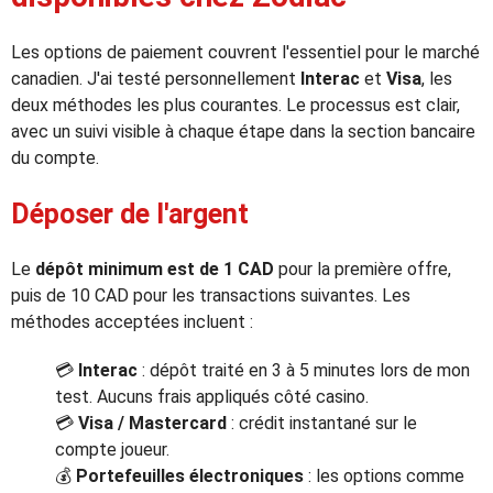
Les options de paiement couvrent l'essentiel pour le marché
canadien. J'ai testé personnellement
Interac
et
Visa
, les
deux méthodes les plus courantes. Le processus est clair,
avec un suivi visible à chaque étape dans la section bancaire
du compte.
Déposer de l'argent
Le
dépôt minimum est de 1 CAD
pour la première offre,
puis de 10 CAD pour les transactions suivantes. Les
méthodes acceptées incluent :
💳
Interac
: dépôt traité en 3 à 5 minutes lors de mon
test. Aucuns frais appliqués côté casino.
💳
Visa / Mastercard
: crédit instantané sur le
compte joueur.
💰
Portefeuilles électroniques
: les options comme