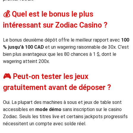
💰 Quel est le bonus le plus
intéressant sur Zodiac Casino ?
Le bonus deuxième dépôt offre le meilleur rapport avec
100
% jusqu'à 100 CAD
et un wagering raisonnable de 30x. C'est
bien plus avantageux que les 80 chances à 1 $, dont le
wagering atteint 200x.
🎮 Peut-on tester les jeux
gratuitement avant de déposer ?
Oui. La plupart des machines à sous et jeux de table sont
accessibles en
mode démo
sans inscription sur le casino
Zodiac. Seuls les titres live et certains jackpots progressifs
nécessitent un compte avec solde réel.