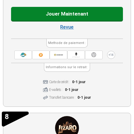
Jouer Maintenant
Revue
Methode de paiement :
+14
Informations sur le retrait :
Carte de crédit :
0-1 jour
E-wallets :
0-1 jour
Transfert bancaire :
0-1 jour
8