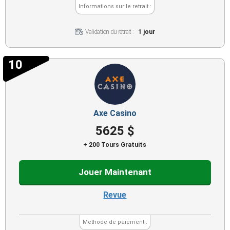
Informations sur le retrait :
Validation du retrait :
1 jour
10
Axe Casino
5625 $
+ 200 Tours Gratuits
Jouer Maintenant
Revue
Methode de paiement :