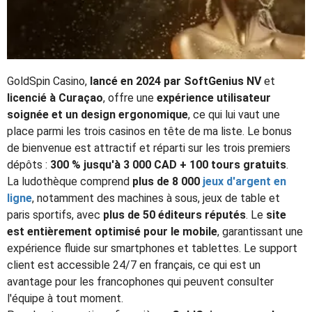
GoldSpin Casino,
lancé en 2024 par SoftGenius NV
et
licencié à Curaçao
, offre une
expérience utilisateur
soignée et un design ergonomique
, ce qui lui vaut une
place parmi les trois casinos en tête de ma liste. Le bonus
de bienvenue est attractif et réparti sur les trois premiers
dépôts :
300 % jusqu'à 3 000 CAD + 100 tours gratuits
.
La ludothèque comprend
plus de 8 000
jeux d'argent en
ligne
, notamment des machines à sous, jeux de table et
paris sportifs, avec
plus de 50 éditeurs réputés
. Le
site
est entièrement optimisé pour le mobile
, garantissant une
expérience fluide sur smartphones et tablettes. Le support
client est accessible 24/7 en français, ce qui est un
avantage pour les francophones qui peuvent consulter
l'équipe à tout moment.