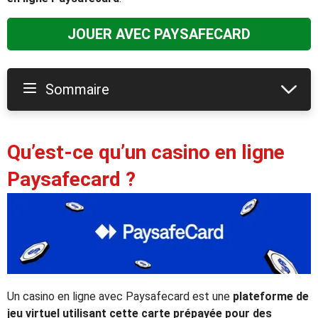
asino
Jeux de casino
Jeux vidéos
Nos jeux gr
JOUER AVEC PAYSAFECARD
ues de casino
Sommaire
rion Casino
ky7 Even Casino
xander Casino
Qu’est-ce qu’un casino en ligne
 Set Spin Casino
Paysafecard ?
cer Casino
 Bonus Casino
ssement par méthode de paiement
Un casino en ligne avec Paysafecard est une
plateforme de
jeu virtuel utilisant cette carte prépayée pour des