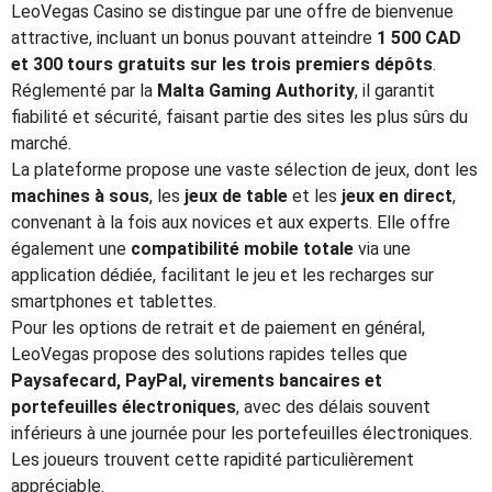
LeoVegas Casino se distingue par une offre de bienvenue
attractive, incluant un bonus pouvant atteindre
1 500 CAD
et 300 tours gratuits sur les trois premiers dépôts
.
Réglementé par la
Malta Gaming Authority
, il garantit
fiabilité et sécurité, faisant partie des sites les plus sûrs du
marché.
La plateforme propose une vaste sélection de jeux, dont les
machines à sous
, les
jeux de table
et les
jeux en direct
,
convenant à la fois aux novices et aux experts. Elle offre
également une
compatibilité mobile totale
via une
application dédiée, facilitant le jeu et les recharges sur
smartphones et tablettes.
Pour les options de retrait et de paiement en général,
LeoVegas propose des solutions rapides telles que
Paysafecard, PayPal, virements bancaires et
portefeuilles électroniques
, avec des délais souvent
inférieurs à une journée pour les portefeuilles électroniques.
Les joueurs trouvent cette rapidité particulièrement
appréciable.