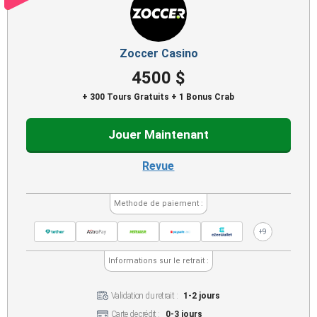
Zoccer Casino
4500 $
+ 300 Tours Gratuits + 1 Bonus Crab
Jouer Maintenant
Revue
Methode de paiement :
+9
Informations sur le retrait :
Validation du retrait :
1-2 jours
Carte de crédit :
0-3 jours