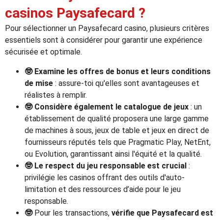
casinos Paysafecard ?
Pour sélectionner un Paysafecard casino, plusieurs critères
essentiels sont à considérer pour garantir une expérience
sécurisée et optimale.
🤓 Examine les offres de bonus et leurs conditions
de mise
: assure-toi qu'elles sont avantageuses et
réalistes à remplir.
🤓 Considère également le catalogue de jeux
: un
établissement de qualité proposera une large gamme
de machines à sous, jeux de table et jeux en direct de
fournisseurs réputés tels que Pragmatic Play, NetEnt,
ou Evolution, garantissant ainsi l'équité et la qualité.
🤓 Le respect du jeu responsable est crucial
:
privilégie les casinos offrant des outils d'auto-
limitation et des ressources d’aide pour le jeu
responsable.
🤓
Pour les transactions,
vérifie que Paysafecard est