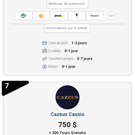
Methode de paiement :
+21
Informations sur le retrait :
Carte de crédit :
1-3 jours
E-wallets :
0-1 jour
Transfert bancaire :
5-7 jours
Bitcoin :
0-1 jour
7
Cazeus Casino
750 $
+ 200 Tours Gratuits