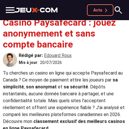
Actu
Casino Paysafecard
Casino Paysafecard : jouez
ux
anonymement et sans
compte bancaire
sino
Rédigé par
:
Edouard Roux
Mis à jour
:
20/07/2026
Tu cherches un casino en ligne qui accepte Paysafecard au
x de casino
Canada ? Ce moyen de paiement attire les joueurs par
sa
simplicité
,
son anonymat
et
sa sécurité
. Dépôts
instantanés, aucune donnée bancaire à partager, et une
Jeux vidéos
confidentialité totale. Mais quels sites l’acceptent
réellement et offrent une expérience fiable ? J’ai analysé et
comparé les meilleures plateformes canadiennes en 2026.
 jeux gratuits
Découvre mon
classement exclusif des meilleurs casinos
en ligne Paysafecard
.