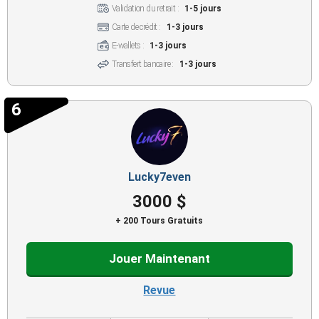
Validation du retrait :
1-5 jours
Carte de crédit :
1-3 jours
E-wallets :
1-3 jours
Transfert bancaire :
1-3 jours
6
Lucky7even
3000 $
+ 200 Tours Gratuits
Jouer Maintenant
Revue