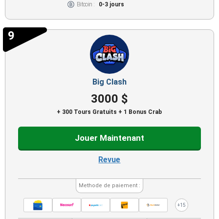
Bitcoin :
0-3 jours
9
Big Clash
3000 $
+ 300 Tours Gratuits + 1 Bonus Crab
Jouer Maintenant
Revue
Methode de paiement :
+15