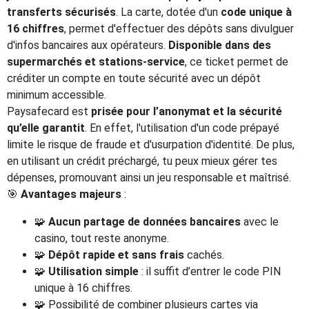
transferts sécurisés
. La carte, dotée d'un
code unique à
16 chiffres
, permet d'effectuer des dépôts sans divulguer
leurs casinos par licences et Certifications
d'infos bancaires aux opérateurs.
Disponible dans des
supermarchés et stations-service
, ce ticket permet de
créditer un compte en toute sécurité avec un dépôt
ssement casinos au Canada
minimum accessible.
Paysafecard est
prisée pour l’anonymat et la sécurité
qu’elle garantit
. En effet, l'utilisation d'un code prépayé
limite le risque de fraude et d'usurpation d'identité. De plus,
en utilisant un crédit préchargé, tu peux mieux gérer tes
dépenses, promouvant ainsi un jeu responsable et maîtrisé.
🎯
Avantages majeurs
:
🧩
Aucun partage de données bancaires
avec le
casino, tout reste anonyme.
🧩
Dépôt rapide et sans frais
cachés.
🧩
Utilisation simple
: il suffit d’entrer le code PIN
unique à 16 chiffres.
🧩 Possibilité de combiner plusieurs cartes via