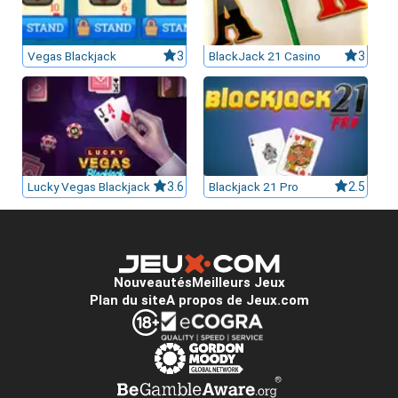
Vegas Blackjack
3
BlackJack 21 Casino
3
Lucky Vegas Blackjack
3.6
Blackjack 21 Pro
2.5
Nouveautés
Meilleurs Jeux
Plan du site
A propos de Jeux.com