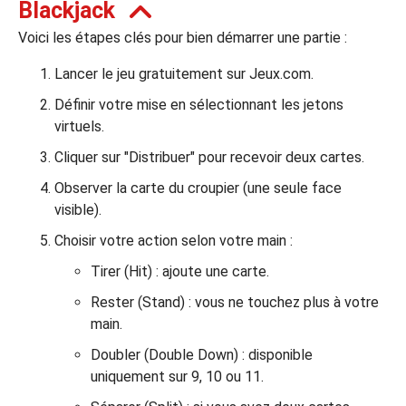
Blackjack
Voici les étapes clés pour bien démarrer une partie :
Lancer le jeu gratuitement sur Jeux.com.
Définir votre mise en sélectionnant les jetons
virtuels.
Cliquer sur "Distribuer" pour recevoir deux cartes.
Observer la carte du croupier (une seule face
visible).
Choisir votre action selon votre main :
Tirer (Hit) : ajoute une carte.
Rester (Stand) : vous ne touchez plus à votre
main.
Doubler (Double Down) : disponible
uniquement sur 9, 10 ou 11.