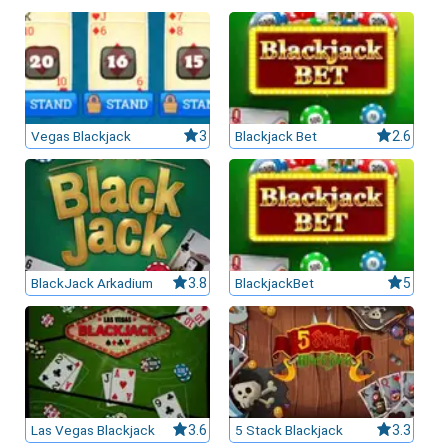
Vegas Blackjack
3
Blackjack Bet
2.6
BlackJack Arkadium
3.8
BlackjackBet
5
Las Vegas Blackjack
3.6
5 Stack Blackjack
3.3