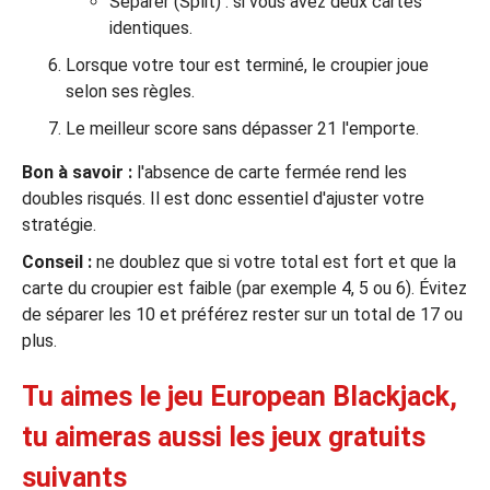
Séparer (Split) : si vous avez deux cartes
identiques.
Lorsque votre tour est terminé, le croupier joue
selon ses règles.
Le meilleur score sans dépasser 21 l'emporte.
Bon à savoir :
l'absence de carte fermée rend les
doubles risqués. Il est donc essentiel d'ajuster votre
stratégie.
Conseil :
ne doublez que si votre total est fort et que la
carte du croupier est faible (par exemple 4, 5 ou 6). Évitez
de séparer les 10 et préférez rester sur un total de 17 ou
plus.
Tu aimes le jeu European Blackjack,
tu aimeras aussi les jeux gratuits
suivants