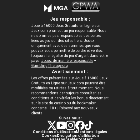
Jeu responsable :
Joue à 16000 Jeux Gratuits en Ligne sur
Jeux.com promeut un jeu responsable. Nous
ne sommes pas responsables des pertes
liées au jeu sur des sites tiers. Jouez
uniquement avec des sommes que vous
pouvez vous permettre de perdre et vérifiez
toujours la légalité du jeu d’argent dans votre
pays.
Jouez de manière responsable
–
GamblingTherapy.org
Avertissement :
Les offres présentées sur
Joue à 16000 Jeux
Gratuits en Ligne sur Jeux.com
peuvent être
modifiées ou retirées à tout moment. Nous
recommandons de toujours consulter les
conditions et de vérifier les bonus directement
sur le site du casino ou du bookmaker
concerné. 18+ | Réservé aux nouveaux
clients
Suivez nous:
Conditions d'utilisation
Mentions légales
Cookies
Divulgation d’affiliation
Jeu responsable
Contact