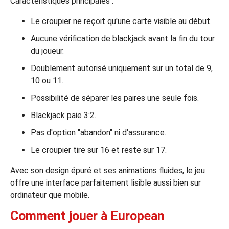
Caractéristiques principales :
leurs casinos par licences et Certifications
Le croupier ne reçoit qu'une carte visible au début.
Aucune vérification de blackjack avant la fin du tour
du joueur.
ssement casinos au Canada
Doublement autorisé uniquement sur un total de 9,
10 ou 11.
Possibilité de séparer les paires une seule fois.
Blackjack paie 3:2.
Pas d'option "abandon" ni d'assurance.
Le croupier tire sur 16 et reste sur 17.
Avec son design épuré et ses animations fluides, le jeu
offre une interface parfaitement lisible aussi bien sur
ordinateur que mobile.
Comment jouer à European