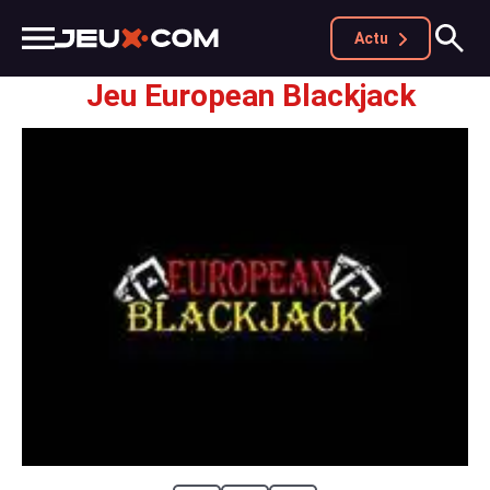
Actu
Casino
Blackjack
European Blackjack
Jeu European Blackjack
ux
sino
x de casino
Jeux vidéos
 jeux gratuits