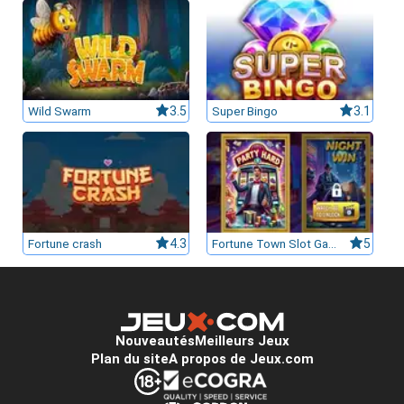
Wild Swarm
3.5
Super Bingo
3.1
Fortune crash
4.3
Fortune Town Slot Game 2025
5
Nouveautés
Meilleurs Jeux
Plan du site
A propos de Jeux.com