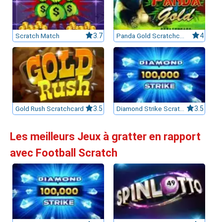
Scratch Match
3.7
Panda Gold Scratchcard
4
Gold Rush Scratchcard
3.5
Diamond Strike Scratchcard
3.5
Les meilleurs Jeux à gratter en rapport
avec Football Scratch