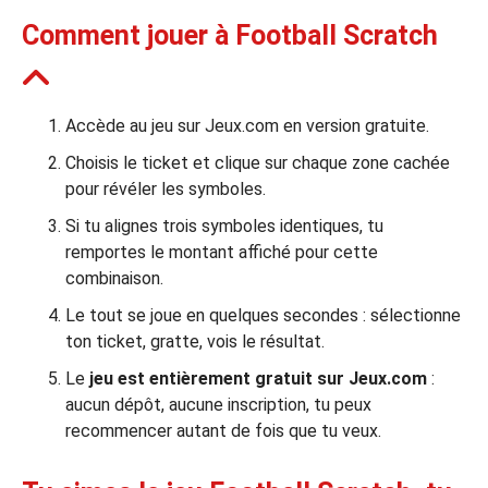
Comment jouer à Football Scratch
leurs casinos par licences et Certifications
ssement casinos au Canada
Accède au jeu sur Jeux.com en version gratuite.
Choisis le ticket et clique sur chaque zone cachée
pour révéler les symboles.
Si tu alignes trois symboles identiques, tu
remportes le montant affiché pour cette
combinaison.
Le tout se joue en quelques secondes : sélectionne
ton ticket, gratte, vois le résultat.
Le
jeu est entièrement gratuit sur Jeux.com
:
aucun dépôt, aucune inscription, tu peux
recommencer autant de fois que tu veux.