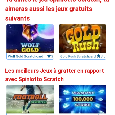
aimeras aussi les jeux gratuits
suivants
Wolf Gold Scratchcard
3
Gold Rush Scratchcard
3.5
Les meilleurs Jeux à gratter en rapport
avec Spinlotto Scratch