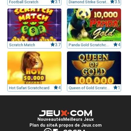
Football Scratch
3.1
Diamond Strike Scratchcard
3.5
Scratch Match
3.7
Panda Gold Scratchcard
4
Hot Safari Scratchcard
4
Queen of Gold Scratchcard
1
Nouveautés
Meilleurs Jeux
Plan du site
A propos de Jeux.com