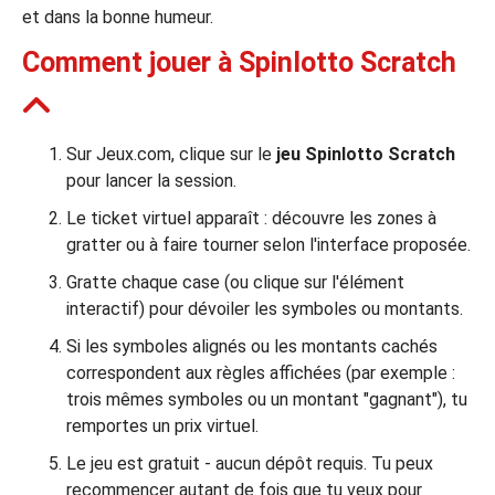
et dans la bonne humeur.
leurs casinos par licences et Certifications
Comment jouer à Spinlotto Scratch
ssement casinos au Canada
Sur Jeux.com, clique sur le
jeu Spinlotto Scratch
pour lancer la session.
Le ticket virtuel apparaît : découvre les zones à
gratter ou à faire tourner selon l'interface proposée.
Gratte chaque case (ou clique sur l'élément
interactif) pour dévoiler les symboles ou montants.
Si les symboles alignés ou les montants cachés
correspondent aux règles affichées (par exemple :
trois mêmes symboles ou un montant "gagnant"), tu
remportes un prix virtuel.
Le jeu est gratuit - aucun dépôt requis. Tu peux
recommencer autant de fois que tu veux pour