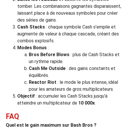
tomber. Les combinaisons gagnantes disparaissent,
leurs casinos par licences et Certifications
laissant place à de nouveaux symboles pour créer
des séries de gains.
Cash Stacks
: chaque symbole Cash s’empile et
ssement casinos au Canada
augmente de valeur à chaque cascade, créant des
combos explosifs.
Modes Bonus
:
Bros Before Blows
: plus de Cash Stacks et
un rythme rapide.
Cash Me Outside
: des gains constants et
équilibrés.
Reactor Riot
: le mode le plus intense, idéal
pour les amateurs de gros multiplicateurs.
Objectif
: accumuler les Cash Stacks jusqu’à
atteindre un multiplicateur de
10 000x
.
FAQ
Quel est le gain maximum sur Bash Bros ?