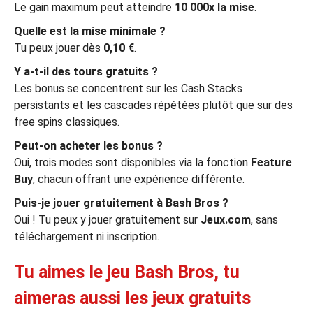
Le gain maximum peut atteindre
10 000x la mise
.
Quelle est la mise minimale ?
Tu peux jouer dès
0,10 €
.
Y a-t-il des tours gratuits ?
Les bonus se concentrent sur les Cash Stacks
persistants et les cascades répétées plutôt que sur des
free spins classiques.
Peut-on acheter les bonus ?
Oui, trois modes sont disponibles via la fonction
Feature
Buy
, chacun offrant une expérience différente.
Puis-je jouer gratuitement à Bash Bros ?
Oui ! Tu peux y jouer gratuitement sur
Jeux.com
, sans
téléchargement ni inscription.
Tu aimes le jeu Bash Bros, tu
aimeras aussi les jeux gratuits