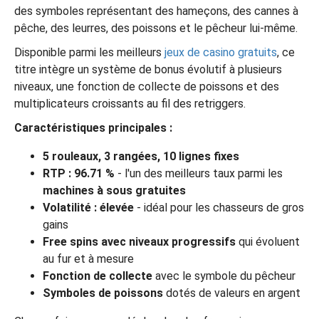
des symboles représentant des hameçons, des cannes à
leurs casinos par licences et Certifications
pêche, des leurres, des poissons et le pêcheur lui-même.
Disponible parmi les meilleurs
jeux de casino gratuits
, ce
titre intègre un système de bonus évolutif à plusieurs
ssement casinos au Canada
niveaux, une fonction de collecte de poissons et des
multiplicateurs croissants au fil des retriggers.
Caractéristiques principales :
5 rouleaux, 3 rangées, 10 lignes fixes
RTP : 96.71 %
- l'un des meilleurs taux parmi les
machines à sous gratuites
Volatilité : élevée
- idéal pour les chasseurs de gros
gains
Free spins avec niveaux progressifs
qui évoluent
au fur et à mesure
Fonction de collecte
avec le symbole du pêcheur
Symboles de poissons
dotés de valeurs en argent