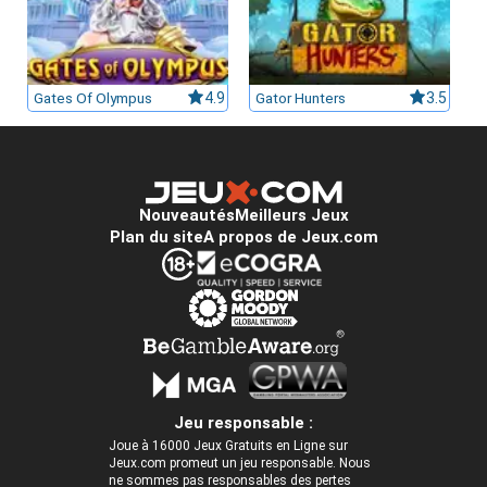
Gates Of Olympus
4.9
Gator Hunters
3.5
Nouveautés
Meilleurs Jeux
Plan du site
A propos de Jeux.com
Jeu responsable :
Joue à 16000 Jeux Gratuits en Ligne sur
Jeux.com promeut un jeu responsable. Nous
ne sommes pas responsables des pertes