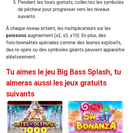
Pendant les tours gratuits, collectez les symboles
de pêcheur pour progresser vers les niveaux
suivants.
À chaque niveau atteint, les multiplicateurs sur les
poissons
augmentent (x2, x3, x10). En plus, des
fonctionnalités spéciales comme des leurres explosifs,
des re-spins ou des symboles géants peuvent apparaître
aléatoirement.
Tu aimes le jeu Big Bass Splash, tu
aimeras aussi les jeux gratuits
suivants