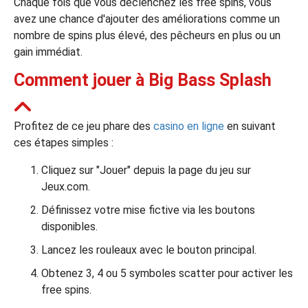
Chaque fois que vous déclenchez les free spins, vous
avez une chance d'ajouter des améliorations comme un
nombre de spins plus élevé, des pêcheurs en plus ou un
gain immédiat.
Comment jouer à Big Bass Splash
Profitez de ce jeu phare des
casino en ligne
en suivant
ces étapes simples :
Cliquez sur "Jouer" depuis la page du jeu sur
Jeux.com.
Définissez votre mise fictive via les boutons
disponibles.
Lancez les rouleaux avec le bouton principal.
Obtenez 3, 4 ou 5 symboles scatter pour activer les
free spins.