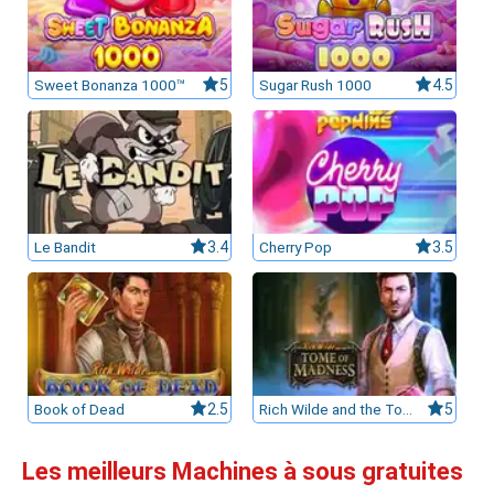
Sweet Bonanza 1000™
5
Sugar Rush 1000
4.5
Le Bandit
3.4
Cherry Pop
3.5
Book of Dead
2.5
Rich Wilde and the Tome of Madness
5
Les meilleurs Machines à sous gratuites