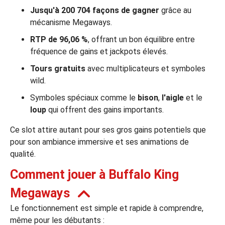
Jusqu'à 200 704 façons de gagner
grâce au
leurs casinos par licences et Certifications
mécanisme Megaways.
RTP de 96,06 %
, offrant un bon équilibre entre
fréquence de gains et jackpots élevés.
ssement casinos au Canada
Tours gratuits
avec multiplicateurs et symboles
wild.
Symboles spéciaux comme le
bison
,
l'aigle
et le
loup
qui offrent des gains importants.
Ce slot attire autant pour ses gros gains potentiels que
pour son ambiance immersive et ses animations de
qualité.
Comment jouer à Buffalo King
Megaways
Le fonctionnement est simple et rapide à comprendre,
même pour les débutants :