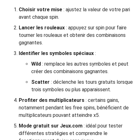
Choisir votre mise
: ajustez la valeur de votre pari
avant chaque spin.
Lancer les rouleaux
: appuyez sur spin pour faire
tourner les rouleaux et obtenir des combinaisons
gagnantes.
Identifier les symboles spéciaux
:
Wild
: remplace les autres symboles et peut
créer des combinaisons gagnantes.
Scatter
: déclenche les tours gratuits lorsque
trois symboles ou plus apparaissent.
Profiter des multiplicateurs
: certains gains,
notamment pendant les free spins, bénéficient de
multiplicateurs pouvant atteindre x5.
Mode gratuit sur Jeux.com
: idéal pour tester
différentes stratégies et comprendre le