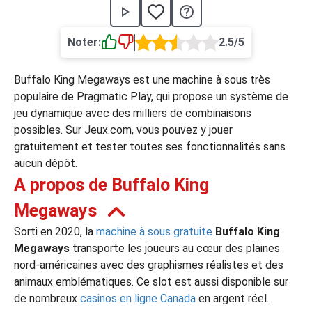
asino
Jeux de casino
Jeux vidéos
Nos jeux gr
Noter:
2.5/5
ues de casino
Buffalo King Megaways est une machine à sous très
rion Casino
populaire de Pragmatic Play, qui propose un système de
ky7 Even Casino
jeu dynamique avec des milliers de combinaisons
possibles. Sur Jeux.com, vous pouvez y jouer
xander Casino
gratuitement et tester toutes ses fonctionnalités sans
 Set Spin Casino
aucun dépôt.
A propos de Buffalo King
cer Casino
Megaways
 Bonus Casino
Sorti en 2020, la
machine à sous gratuite
Buffalo King
Megaways
transporte les joueurs au cœur des plaines
nord-américaines avec des graphismes réalistes et des
animaux emblématiques. Ce slot est aussi disponible sur
ssement par méthode de paiement
de nombreux
casinos en ligne Canada
en argent réel.