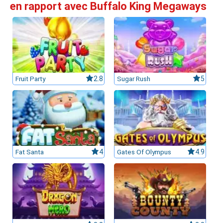
en rapport avec Buffalo King Megaways
Fruit Party
2.8
Sugar Rush
5
Fat Santa
4
Gates Of Olympus
4.9