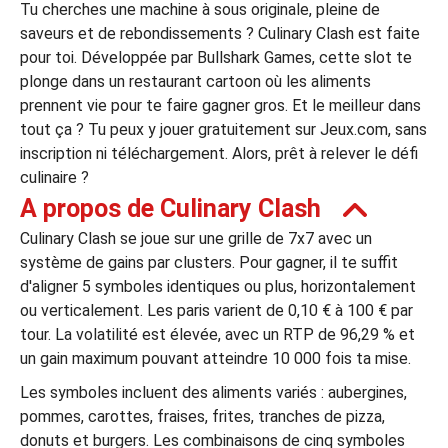
asino
Tu cherches une machine à sous originale, pleine de
Jeux de casino
Jeux vidéos
Nos jeux gr
saveurs et de rebondissements ? Culinary Clash est faite
pour toi. Développée par Bullshark Games, cette slot te
ues de casino
plonge dans un restaurant cartoon où les aliments
prennent vie pour te faire gagner gros. Et le meilleur dans
rion Casino
tout ça ? Tu peux y jouer gratuitement sur Jeux.com, sans
ky7 Even Casino
inscription ni téléchargement. Alors, prêt à relever le défi
culinaire ?
xander Casino
A propos de Culinary Clash
 Set Spin Casino
Culinary Clash se joue sur une grille de 7x7 avec un
système de gains par clusters. Pour gagner, il te suffit
cer Casino
d'aligner 5 symboles identiques ou plus, horizontalement
ou verticalement. Les paris varient de 0,10 € à 100 € par
 Bonus Casino
tour. La volatilité est élevée, avec un RTP de 96,29 % et
un gain maximum pouvant atteindre 10 000 fois ta mise.
Les symboles incluent des aliments variés : aubergines,
ssement par méthode de paiement
pommes, carottes, fraises, frites, tranches de pizza,
donuts et burgers. Les combinaisons de cinq symboles