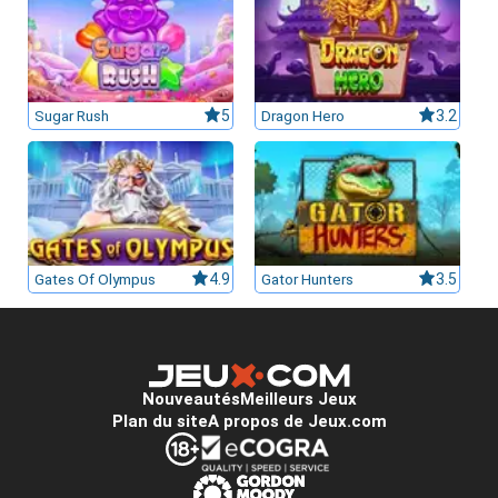
Sugar Rush
5
Dragon Hero
3.2
Gates Of Olympus
4.9
Gator Hunters
3.5
Nouveautés
Meilleurs Jeux
Plan du site
A propos de Jeux.com