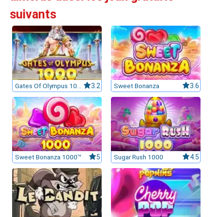
suivants
Gates Of Olympus 1000
3.2
Sweet Bonanza
3.6
Sweet Bonanza 1000™
5
Sugar Rush 1000
4.5